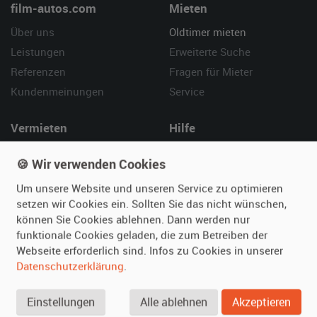
film-autos.com
Mieten
Über uns
Oldtimer mieten
Leistungen
Erweiterte Suche
Referenzen
Fragen für Mieter
Kundenmeinungen
Service
Vermieten
Hilfe
Oldtimer anmelden
Häufige Fragen (FAQ)
🍪 Wir verwenden Cookies
Fotos senden
So funktioniert's
Um unsere Website und unseren Service zu optimieren
Fragen für Vermieter
Kontakt
setzen wir Cookies ein. Sollten Sie das nicht wünschen,
Inserat verwalten
können Sie Cookies ablehnen. Dann werden nur
funktionale Cookies geladen, die zum Betreiben der
SPECIAL
Webseite erforderlich sind. Infos zu Cookies in unserer
Berühmte Filmautos –
Datenschutzerklärung
.
unsere Top 10 ...
Einstellungen
Alle ablehnen
Akzeptieren