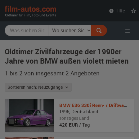
film-
Hilfe
autos.com
Oldtimer Zivilfahrzeuge der 1990er
Jahre von BMW außen violett mieten
1 bis 2 von insgesamt 2
Angeboten
Sortieren nach: Neuzugänge
BMW
E36 330i Renn- / Driftwagen
1996
,
Deutschland
sonstiges Land
420
EUR
/ Tag