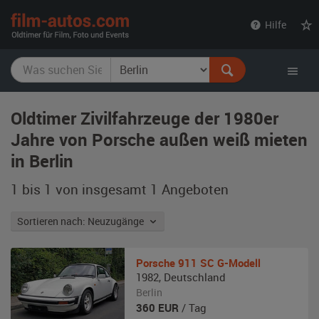
film-
Hilfe
autos.com
Oldtimer Zivilfahrzeuge der 1980er
Jahre von Porsche außen weiß mieten
in Berlin
1 bis 1 von insgesamt 1
Angeboten
Sortieren nach: Neuzugänge
Porsche
911 SC G-Modell
1982
,
Deutschland
Berlin
360
EUR
/ Tag