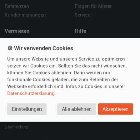
Referenzen
Fragen für Mieter
Kundenmeinungen
Service
Vermieten
Hilfe
Oldtimer anmelden
Häufige Fragen (FAQ)
🍪 Wir verwenden Cookies
Fotos senden
So funktioniert's
Um unsere Website und unseren Service zu optimieren
Fragen für Vermieter
Kontakt
setzen wir Cookies ein. Sollten Sie das nicht wünschen,
Inserat verwalten
können Sie Cookies ablehnen. Dann werden nur
funktionale Cookies geladen, die zum Betreiben der
SPECIAL
Webseite erforderlich sind. Infos zu Cookies in unserer
Berühmte Filmautos –
Datenschutzerklärung
.
unsere Top 10 ...
Einstellungen
Alle ablehnen
Akzeptieren
© 2026 film-autos.com
Blog
AGB
Impressum
Datenschutz