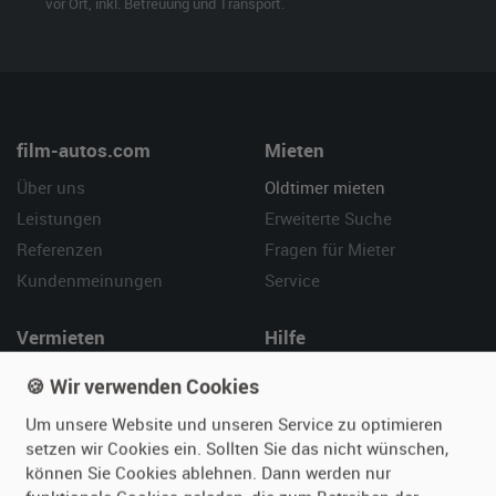
vor Ort, inkl. Betreuung und Transport.
film-autos.com
Mieten
Über uns
Oldtimer mieten
Leistungen
Erweiterte Suche
Referenzen
Fragen für Mieter
Kundenmeinungen
Service
Vermieten
Hilfe
Oldtimer anmelden
Häufige Fragen (FAQ)
🍪 Wir verwenden Cookies
Fotos senden
So funktioniert's
Um unsere Website und unseren Service zu optimieren
Fragen für Vermieter
Kontakt
setzen wir Cookies ein. Sollten Sie das nicht wünschen,
Inserat verwalten
können Sie Cookies ablehnen. Dann werden nur