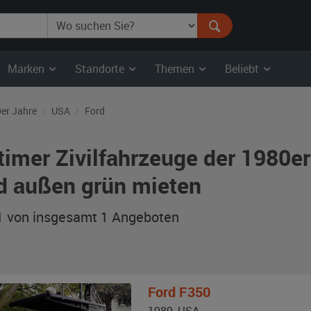
Marken
Standorte
Themen
Beliebt
er Jahre
USA
Ford
timer Zivilfahrzeuge der 1980e
d außen grün mieten
 1 von insgesamt 1
Angeboten
Ford
F350