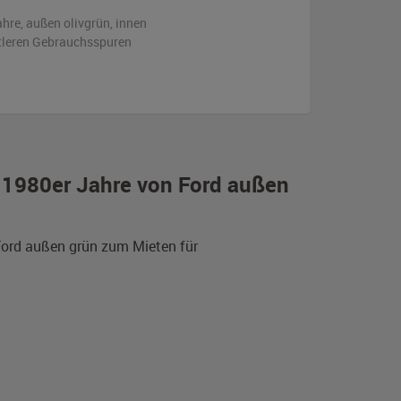
ahre,
außen
olivgrün
,
innen
ttleren Gebrauchsspuren
r 1980er Jahre von Ford außen
 Ford außen grün zum Mieten für