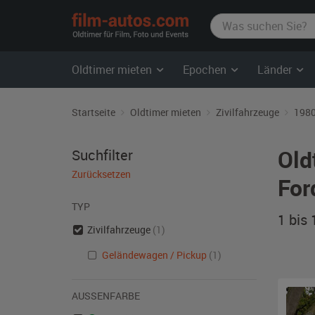
film-
autos.com
Oldtimer mieten
Epochen
Länder
Startseite
Oldtimer mieten
Zivilfahrzeuge
1980
Old
Suchfilter
Zurücksetzen
For
TYP
1 bis
Zivilfahrzeuge
(1)
Geländewagen / Pickup
(1)
AUSSENFARBE