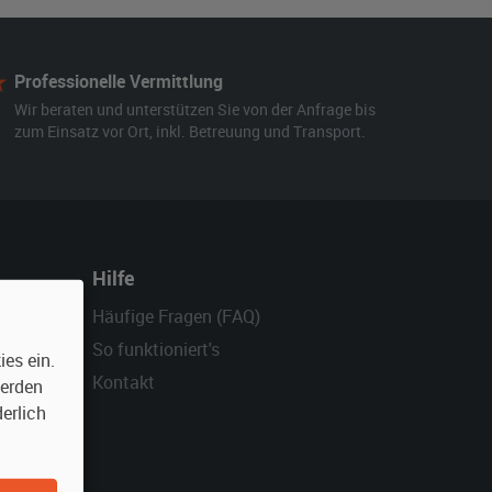
Professionelle Vermittlung
Wir beraten und unterstützen Sie von der Anfrage bis
zum Einsatz vor Ort, inkl. Betreuung und Transport.
Hilfe
Häufige Fragen (FAQ)
So funktioniert's
es ein.
Kontakt
werden
erlich