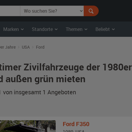
Marken
Standorte
Themen
Beliebt
er Jahre
USA
Ford
timer Zivilfahrzeuge der 1980e
d außen grün mieten
 1 von insgesamt 1
Angeboten
Ford
F350