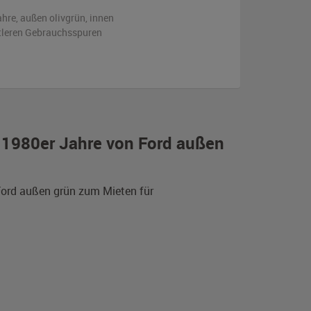
ahre,
außen
olivgrün
,
innen
ttleren Gebrauchsspuren
r 1980er Jahre von Ford außen
 Ford außen grün zum Mieten für