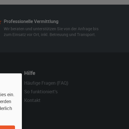
Professionelle Vermittlung
Wir beraten und unterstützen Sie von der Anfrage bis
zum Einsatz vor Ort, inkl. Betreuung und Transport.
Hilfe
Häufige Fragen (FAQ)
So funktioniert's
es ein.
Kontakt
werden
erlich