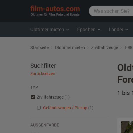
film-
autos.com
Oldtimer mieten
Epochen
Länder
Startseite
Oldtimer mieten
Zivilfahrzeuge
1980
Old
Suchfilter
Zurücksetzen
For
TYP
1 bis
Zivilfahrzeuge
(1)
Geländewagen / Pickup
(1)
AUSSENFARBE