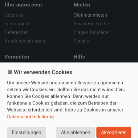
film-autos.com
Mieten
Über uns
Oldtimer mieten
Leistungen
Erweiterte Suche
Referenzen
Fragen für Mieter
Kundenmeinungen
Service
Vermieten
Hilfe
Oldtimer anmelden
Häufige Fragen (FAQ)
🍪 Wir verwenden Cookies
Fotos senden
So funktioniert's
Um unsere Website und unseren Service zu optimieren
Fragen für Vermieter
Kontakt
setzen wir Cookies ein. Sollten Sie das nicht wünschen,
Inserat verwalten
können Sie Cookies ablehnen. Dann werden nur
funktionale Cookies geladen, die zum Betreiben der
SPECIAL
Webseite erforderlich sind. Infos zu Cookies in unserer
Berühmte Filmautos –
Datenschutzerklärung
.
unsere Top 10 ...
Einstellungen
Alle ablehnen
Akzeptieren