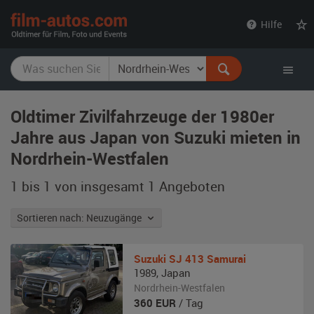
film-
Hilfe
autos.com
Oldtimer Zivilfahrzeuge der 1980er
Jahre aus Japan von Suzuki mieten in
Nordrhein-Westfalen
1 bis 1 von insgesamt 1
Angeboten
Sortieren nach: Neuzugänge
Suzuki
SJ 413 Samurai
1989
,
Japan
Nordrhein-Westfalen
360
EUR
/ Tag