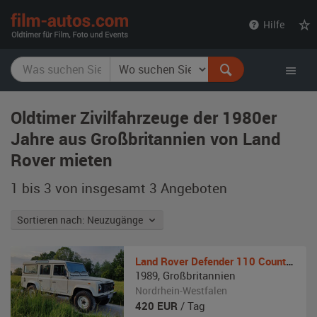
film-
Hilfe
autos.com
Oldtimer Zivilfahrzeuge der 1980er
Jahre aus Großbritannien von Land
Rover mieten
1 bis 3 von insgesamt 3
Angeboten
Sortieren nach: Neuzugänge
Land Rover
Defender 110 County V8
1989
,
Großbritannien
Nordrhein-Westfalen
420
EUR
/ Tag