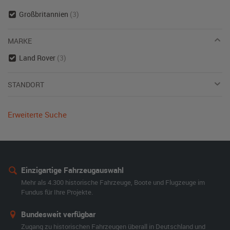
Großbritannien
(3)
MARKE
Land Rover
(3)
STANDORT
Erweiterte Suche
Einzigartige Fahrzeugauswahl
Mehr als 4.300 historische Fahrzeuge, Boote und Flugzeuge im
Fundus für Ihre Projekte.
Bundesweit verfügbar
Zugang zu historischen Fahrzeugen überall in Deutschland und