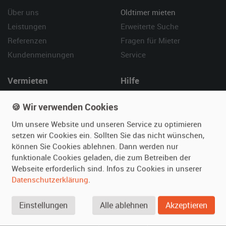
Über uns
Oldtimer mieten
Leistungen
Erweiterte Suche
Referenzen
Fragen für Mieter
Kundenmeinungen
Service
Vermieten
Hilfe
Oldtimer anmelden
Häufige Fragen (FAQ)
🍪 Wir verwenden Cookies
Fotos senden
So funktioniert's
Um unsere Website und unseren Service zu optimieren
Fragen für Vermieter
Kontakt
setzen wir Cookies ein. Sollten Sie das nicht wünschen,
Inserat verwalten
können Sie Cookies ablehnen. Dann werden nur
funktionale Cookies geladen, die zum Betreiben der
SPECIAL
Webseite erforderlich sind. Infos zu Cookies in unserer
Berühmte Filmautos –
Datenschutzerklärung
.
unsere Top 10 ...
Einstellungen
Alle ablehnen
Akzeptieren
© 2026 film-autos.com
Blog
AGB
Impressum