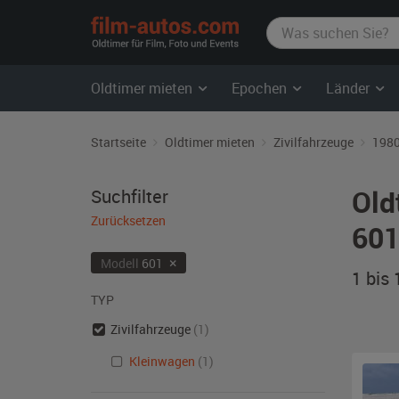
film-
autos.com
Oldtimer mieten
Epochen
Länder
Startseite
Oldtimer mieten
Zivilfahrzeuge
1980
Old
Suchfilter
Zurücksetzen
601
×
Modell
601
1 bis
TYP
Zivilfahrzeuge
(1)
Kleinwagen
(1)