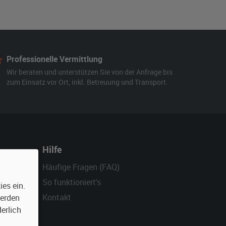
Professionelle Vermittlung
Wir beraten und unterstützen Sie von der Anfrage bis
zum Einsatz vor Ort, inkl. Betreuung und Transport.
Hilfe
Häufige Fragen (FAQ)
So funktioniert's
es ein.
Kontakt
werden
erlich