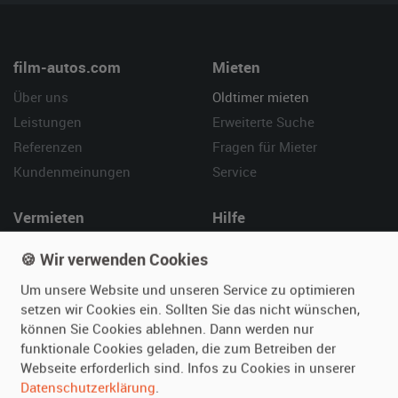
film-autos.com
Mieten
Über uns
Oldtimer mieten
Leistungen
Erweiterte Suche
Referenzen
Fragen für Mieter
Kundenmeinungen
Service
Vermieten
Hilfe
Oldtimer anmelden
Häufige Fragen (FAQ)
🍪 Wir verwenden Cookies
Fotos senden
So funktioniert's
Um unsere Website und unseren Service zu optimieren
Fragen für Vermieter
Kontakt
setzen wir Cookies ein. Sollten Sie das nicht wünschen,
Inserat verwalten
können Sie Cookies ablehnen. Dann werden nur
funktionale Cookies geladen, die zum Betreiben der
Webseite erforderlich sind. Infos zu Cookies in unserer
SPECIAL
Datenschutzerklärung
.
Berühmte Filmautos –