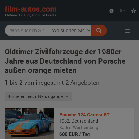
film-
Hilfe
autos.com
Oldtimer Zivilfahrzeuge der 1980er
Jahre aus Deutschland von Porsche
außen orange mieten
1 bis 2 von insgesamt 2
Angeboten
Sortieren nach: Neuzugänge
Porsche
924 Carrera GT
1982
,
Deutschland
Baden-Württemberg
600
EUR
/ Tag