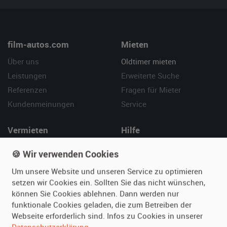
film-autos.com
Mieten
Über uns
Oldtimer mieten
Leistungen
Erweiterte Suche
Referenzen
Fragen für Mieter
Kundenmeinungen
Service
Vermieten
Hilfe
Oldtimer anmelden
Häufige Fragen (FAQ)
🍪 Wir verwenden Cookies
Fotos senden
So funktioniert's
Um unsere Website und unseren Service zu optimieren
Fragen für Vermieter
Kontakt
setzen wir Cookies ein. Sollten Sie das nicht wünschen,
Inserat verwalten
können Sie Cookies ablehnen. Dann werden nur
funktionale Cookies geladen, die zum Betreiben der
Webseite erforderlich sind. Infos zu Cookies in unserer
SPECIAL
Datenschutzerklärung
.