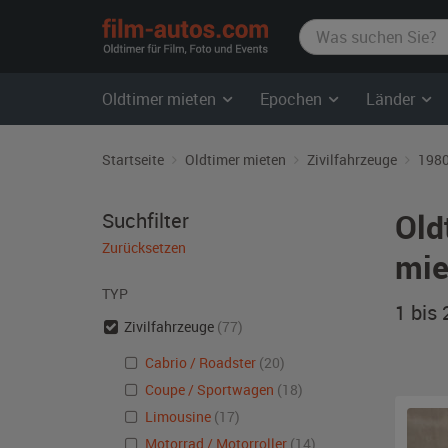
film-
autos.com
Oldtimer mieten
Epochen
Länder
Startseite
Oldtimer mieten
Zivilfahrzeuge
1980
Old
Suchfilter
Zurücksetzen
mie
TYP
1 bis
Zivilfahrzeuge
(77)
Cabrio / Roadster
(20)
Coupe / Sportwagen
(18)
Limousine
(17)
Motorrad / Motorroller
(14)