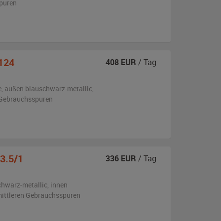
puren
124
408
EUR
/ Tag
e,
außen
blauschwarz-metallic
,
 Gebrauchsspuren
 3.5/1
336
EUR
/ Tag
chwarz-metallic
,
innen
 mittleren Gebrauchsspuren