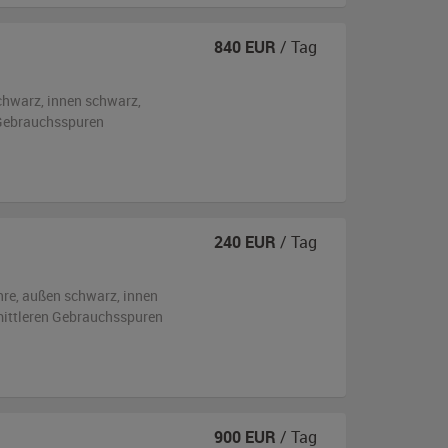
840
EUR
/ Tag
chwarz
,
innen schwarz
,
n Gebrauchsspuren
240
EUR
/ Tag
hre,
außen
schwarz
,
innen
 mittleren Gebrauchsspuren
900
EUR
/ Tag