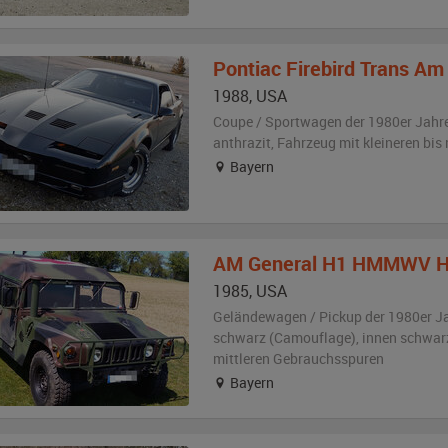
Pontiac
Firebird Trans Am
1988
,
USA
Coupe / Sportwagen der 1980er Jahr
anthrazit
, Fahrzeug
mit kleineren bi
Bayern
AM General
H1 HMMWV H
1985
,
USA
Geländewagen / Pickup der 1980er J
schwarz (Camouflage)
,
innen schwar
mittleren Gebrauchsspuren
Bayern