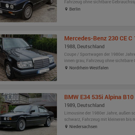
Fahrzeug
ohne sichtbare Gebrauchss
Berlin
Mercedes-Benz
230 CE C 
1988
,
Deutschland
Coupe / Sportwagen der 1980er Jahr
innen grau
, Fahrzeug
ohne sichtbare
Nordrhein-Westfalen
BMW
E34 535i Alpina B10
1989
,
Deutschland
Limousine der 1980er Jahre,
außen
s
schwarz
, Fahrzeug
mit kleineren bis
Niedersachsen