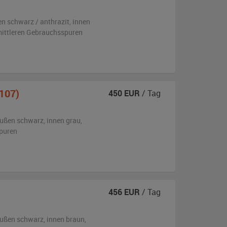
en
schwarz / anthrazit
,
innen
 mittleren Gebrauchsspuren
107)
450
EUR
/ Tag
ußen
schwarz
,
innen grau
,
puren
456
EUR
/ Tag
ußen
schwarz
,
innen braun
,