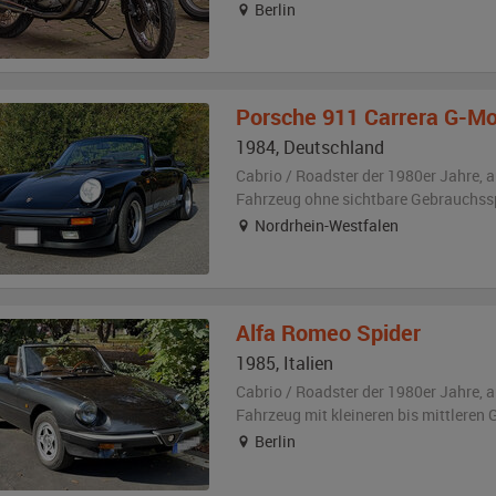
Berlin
Porsche
911 Carrera G-Mo
1984
,
Deutschland
Cabrio / Roadster der 1980er Jahre,
a
Fahrzeug
ohne sichtbare Gebrauchss
Nordrhein-Westfalen
Alfa Romeo
Spider
1985
,
Italien
Cabrio / Roadster der 1980er Jahre,
a
Fahrzeug
mit kleineren bis mittlere
Berlin