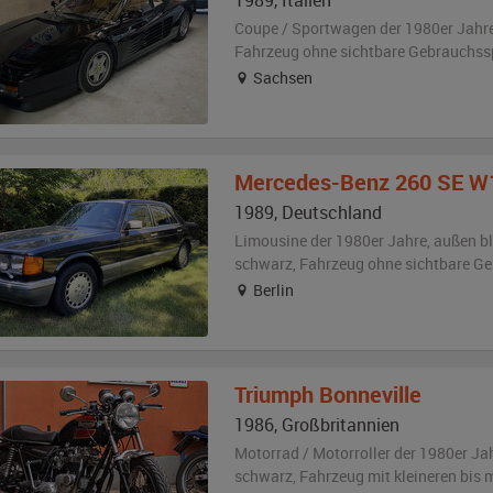
1989
,
Italien
Coupe / Sportwagen der 1980er Jahr
Fahrzeug
ohne sichtbare Gebrauchss
Sachsen
Mercedes-Benz
260 SE W
1989
,
Deutschland
Limousine der 1980er Jahre,
außen
b
schwarz
, Fahrzeug
ohne sichtbare G
Berlin
Triumph
Bonneville
1986
,
Großbritannien
Motorrad / Motorroller der 1980er Ja
schwarz
, Fahrzeug
mit kleineren bis