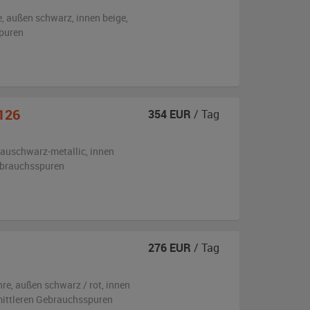
e,
außen
schwarz
,
innen beige
,
puren
126
354
EUR
/ Tag
lauschwarz-metallic
,
innen
ebrauchsspuren
276
EUR
/ Tag
hre,
außen
schwarz / rot
,
innen
 mittleren Gebrauchsspuren