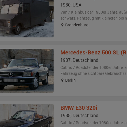
1980
,
USA
Van / Kleinbus der 1980er Jahre,
auß
schwarz
, Fahrzeug
mit kleineren bis
Brandenburg
Mercedes-Benz
500 SL (R
1987
,
Deutschland
Cabrio / Roadster der 1980er Jahre,
a
Fahrzeug
ohne sichtbare Gebrauchss
Berlin
BMW
E30 320i
1988
,
Deutschland
Cabrio / Roadster der 1980er Jahre,
a