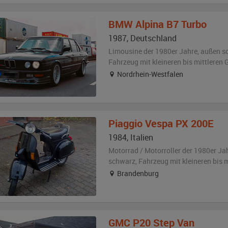
BMW
Alpina B7 Turbo
1987
,
Deutschland
Limousine der 1980er Jahre,
außen
s
Fahrzeug
mit kleineren bis mittlere
Nordrhein-Westfalen
Piaggio
Vespa PX 200E
1984
,
Italien
Motorrad / Motorroller der 1980er Ja
schwarz
, Fahrzeug
mit kleineren bis
Brandenburg
GMC
P20 Step Van