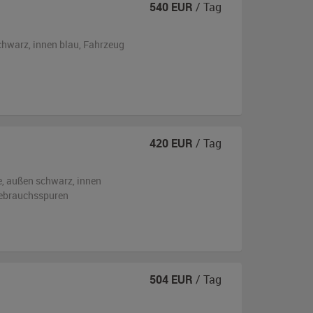
540
EUR
/ Tag
chwarz
,
innen blau
, Fahrzeug
420
EUR
/ Tag
e,
außen
schwarz
,
innen
Gebrauchsspuren
504
EUR
/ Tag