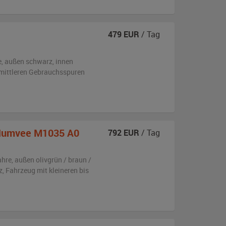
479
EUR
/ Tag
e,
außen
schwarz
,
innen
s mittleren Gebrauchsspuren
umvee M1035 A0
792
EUR
/ Tag
ahre,
außen
olivgrün / braun /
z
, Fahrzeug
mit kleineren bis