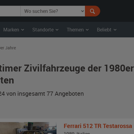
Marken
Standorte
Themen
Beliebt
er Jahre
timer Zivilfahrzeuge der 1980e
ten
 24 von insgesamt 77
Angeboten
Ferrari
512 TR Testarossa