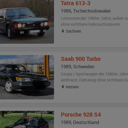
Tatra
613-3
1986
,
Tschechoslowakei
Limousine der 1980er Jahre,
außen
s
ohne sichtbare Gebrauchsspuren
Sachsen
Saab
900 Turbo
1989
,
Schweden
Coupe / Sportwagen der 1980er Jahr
anthrazit
, Fahrzeug
ohne sichtbare 
Hessen
Porsche
928 S4
1989
,
Deutschland