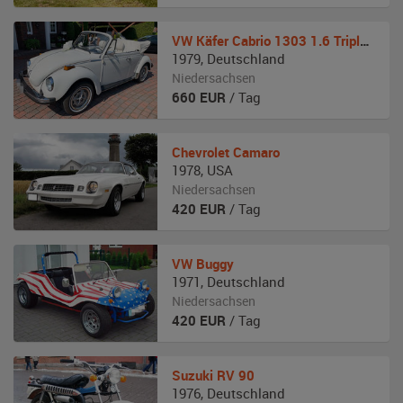
VW
Käfer Cabrio 1303 1.6 Triple White
1979
,
Deutschland
Niedersachsen
660
EUR
/ Tag
Chevrolet
Camaro
1978
,
USA
Niedersachsen
420
EUR
/ Tag
VW
Buggy
1971
,
Deutschland
Niedersachsen
420
EUR
/ Tag
Suzuki
RV 90
1976
,
Deutschland