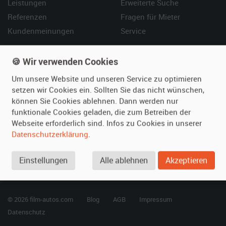
Leistungen
Erweiterte Suche
Referenzen
Fragen für Mieter
Kundenmeinungen
Service
Vermieten
Hilfe
🍪 Wir verwenden Cookies
Oldtimer anmelden
Häufige Fragen (FAQ)
Um unsere Website und unseren Service zu optimieren
Fotos senden
So funktioniert's
setzen wir Cookies ein. Sollten Sie das nicht wünschen,
können Sie Cookies ablehnen. Dann werden nur
Fragen für Vermieter
Kontakt
funktionale Cookies geladen, die zum Betreiben der
Inserat verwalten
Webseite erforderlich sind. Infos zu Cookies in unserer
Datenschutzerklärung
.
SPECIAL
Berühmte Filmautos –
Einstellungen
Alle ablehnen
Akzeptieren
unsere Top 10 ...
© 2026 film-autos.com
Blog
AGB
Impressum
Datenschutz