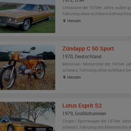
1972
,
USA
Limousine der 1970er Jahre,
außen
g
Fahrzeug
ohne sichtbare Gebrauchss
Hessen
Zündapp
C 50 Sport
1970
,
Deutschland
Motorrad / Motorroller der 1970er Ja
schwarz
, Fahrzeug
ohne sichtbare G
Hessen
Lotus
Esprit S2
1979
,
Großbritannien
Coupe / Sportwagen der 1970er Jahr
schwarz
, Fahrzeug
mit kleineren bis