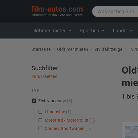
film-
autos.com
Oldtimer mieten
Epochen
Länder
Startseite
Oldtimer mieten
Zivilfahrzeuge
1970
Old
Suchfilter
Zurücksetzen
mie
TYP
1 bis
Zivilfahrzeuge
(3)
Limousine
(1)
Motorrad / Motorroller
(1)
Coupe / Sportwagen
(1)