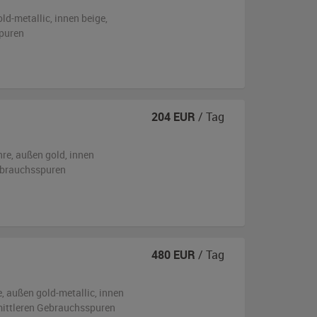
old-metallic
,
innen beige
,
puren
204
EUR
/ Tag
hre,
außen
gold
,
innen
ebrauchsspuren
480
EUR
/ Tag
e,
außen
gold-metallic
,
innen
 mittleren Gebrauchsspuren