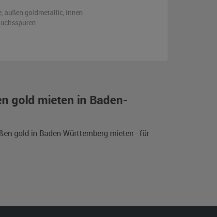
e,
außen
goldmetallic
,
innen
auchsspuren
en gold mieten in Baden-
ßen gold in Baden-Württemberg mieten - für