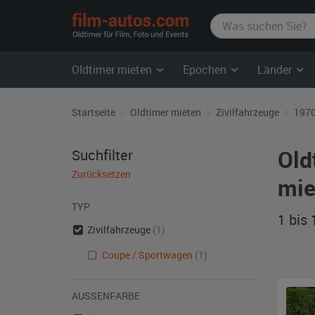
film-
autos.com
Oldtimer mieten
Epochen
Länder
Startseite
Oldtimer mieten
Zivilfahrzeuge
1970
Old
Suchfilter
Zurücksetzen
mie
TYP
1 bis
Zivilfahrzeuge
(1)
Coupe / Sportwagen
(1)
AUSSENFARBE