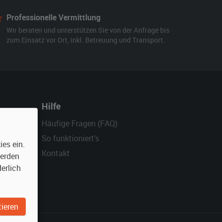
Professionelle Vermittlung
Wir beraten und unterstützen Sie von der Anfrage bis
zum Einsatz vor Ort, inkl. Betreuung und Transport.
Hilfe
Häufige Fragen (FAQ)
So funktioniert's
es ein.
Kontakt
werden
erlich
ieren