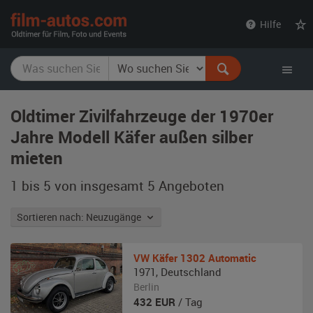
film-
Hilfe
autos.com
Oldtimer Zivilfahrzeuge der 1970er
Jahre Modell Käfer außen silber
mieten
1 bis 5 von insgesamt 5
Angeboten
Sortieren nach: Neuzugänge
VW
Käfer 1302 Automatic
1971
,
Deutschland
Berlin
432
EUR
/ Tag