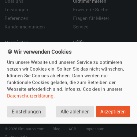
Über uns
Oldtimer mieten
Leistungen
Erweiterte Suche
Referenzen
Fragen für Mieter
Kundenmeinungen
Service
Vermieten
Hilfe
🍪 Wir verwenden Cookies
Oldtimer anmelden
Häufige Fragen (FAQ)
Fotos senden
So funktioniert's
Um unsere Website und unseren Service zu optimieren
setzen wir Cookies ein. Sollten Sie das nicht wünschen,
Fragen für Vermieter
Kontakt
können Sie Cookies ablehnen. Dann werden nur
Inserat verwalten
funktionale Cookies geladen, die zum Betreiben der
Webseite erforderlich sind. Infos zu Cookies in unserer
SPECIAL
Datenschutzerklärung
.
Berühmte Filmautos –
unsere Top 10 ...
Einstellungen
Alle ablehnen
Akzeptieren
© 2026 film-autos.com
Blog
AGB
Impressum
Datenschutz