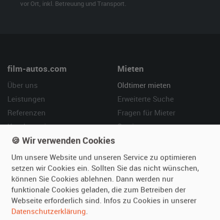
vor Ort, inkl. Betreuung und Transport.
film-autos.com
Mieten
Über uns
Oldtimer mieten
Leistungen
Erweiterte Suche
Referenzen
Fragen für Mieter
Kundenmeinungen
Service
🍪 Wir verwenden Cookies
Vermieten
Hilfe
Um unsere Website und unseren Service zu optimieren
setzen wir Cookies ein. Sollten Sie das nicht wünschen,
Oldtimer anmelden
Häufige Fragen (FAQ)
können Sie Cookies ablehnen. Dann werden nur
Fotos senden
So funktioniert's
funktionale Cookies geladen, die zum Betreiben der
Fragen für Vermieter
Kontakt
Webseite erforderlich sind. Infos zu Cookies in unserer
Inserat verwalten
Datenschutzerklärung
.