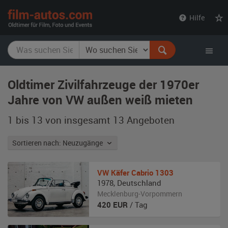
film-
Hilfe
autos.com
Oldtimer Zivilfahrzeuge der 1970er
Jahre von VW außen weiß mieten
1 bis 13 von insgesamt 13
Angeboten
Sortieren nach: Neuzugänge
VW
Käfer Cabrio 1303
1978
,
Deutschland
Mecklenburg-Vorpommern
420
EUR
/ Tag