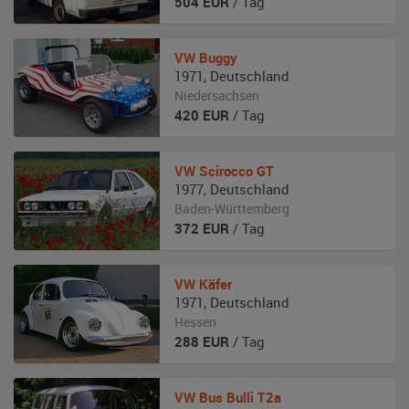
504
EUR
/ Tag
VW
Buggy
1971
,
Deutschland
Niedersachsen
420
EUR
/ Tag
VW
Scirocco GT
1977
,
Deutschland
Baden-Württemberg
372
EUR
/ Tag
VW
Käfer
1971
,
Deutschland
Hessen
288
EUR
/ Tag
VW
Bus Bulli T2a