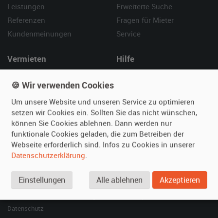
Leistungen
Erweiterte Suche
Referenzen
Fragen für Mieter
Kundenmeinungen
Service
Vermieten
Hilfe
Oldtimer anmelden
Häufige Fragen (FAQ)
🍪 Wir verwenden Cookies
Fotos senden
So funktioniert's
Um unsere Website und unseren Service zu optimieren
Fragen für Vermieter
Kontakt
setzen wir Cookies ein. Sollten Sie das nicht wünschen,
Inserat verwalten
können Sie Cookies ablehnen. Dann werden nur
funktionale Cookies geladen, die zum Betreiben der
SPECIAL
Webseite erforderlich sind. Infos zu Cookies in unserer
Berühmte Filmautos –
Datenschutzerklärung
.
unsere Top 10 ...
Einstellungen
Alle ablehnen
Akzeptieren
© 2026 film-autos.com
Blog
AGB
Impressum
Datenschutz