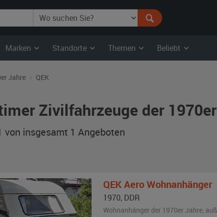
Marken
Standorte
Themen
Beliebt
er Jahre
QEK
timer Zivilfahrzeuge der 1970e
 1 von insgesamt 1
Angeboten
QEK
Aero Wohnanhänger
1970
,
DDR
Wohnanhänger der 1970er Jahre,
au