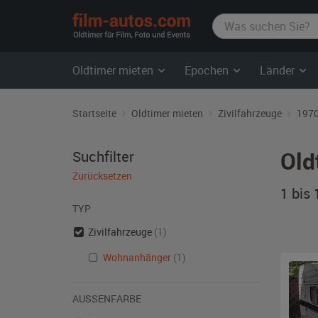
film-
autos.com
Oldtimer mieten
Epochen
Länder
Startseite
Oldtimer mieten
Zivilfahrzeuge
1970
Old
Suchfilter
Zurücksetzen
1 bis
TYP
Zivilfahrzeuge
(1)
Wohnanhänger
(1)
AUSSENFARBE