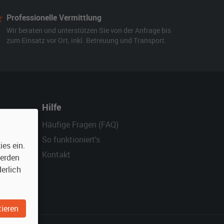
Professionelle Vermittlung
Wir beraten und unterstützen Sie von der Anfrage bis
zum Einsatz vor Ort, inkl. Betreuung und Transport.
Hilfe
Häufige Fragen (FAQ)
So funktioniert's
es ein.
Kontakt
werden
erlich
ieren