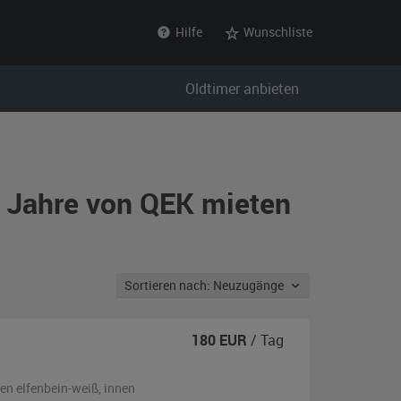
Hilfe
Wunschliste
Oldtimer anbieten
r Jahre von QEK mieten
Sortieren nach: Neuzugänge
180
EUR
/ Tag
ßen
elfenbein-weiß
,
innen