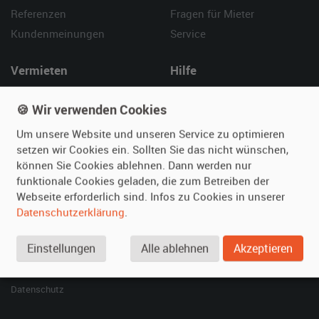
Referenzen
Fragen für Mieter
Kundenmeinungen
Service
Vermieten
Hilfe
Oldtimer anmelden
Häufige Fragen (FAQ)
🍪 Wir verwenden Cookies
Fotos senden
So funktioniert's
Um unsere Website und unseren Service zu optimieren
Fragen für Vermieter
Kontakt
setzen wir Cookies ein. Sollten Sie das nicht wünschen,
Inserat verwalten
können Sie Cookies ablehnen. Dann werden nur
funktionale Cookies geladen, die zum Betreiben der
SPECIAL
Webseite erforderlich sind. Infos zu Cookies in unserer
Berühmte Filmautos –
Datenschutzerklärung
.
unsere Top 10 ...
Einstellungen
Alle ablehnen
Akzeptieren
© 2026 film-autos.com
Blog
AGB
Impressum
Datenschutz