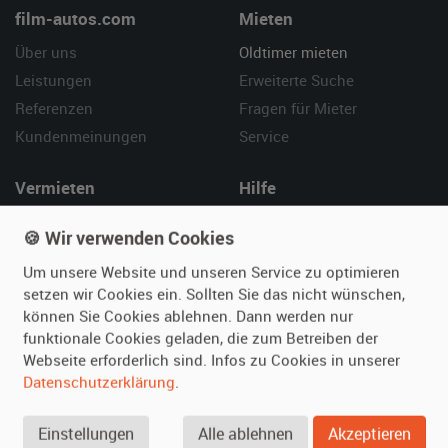
film-autos.com
Mieten
Über uns
Oldtimer mieten
Leistungen
Erweiterte Suche
Referenzen
Fragen für Mieter
Kundenmeinungen
Service
Vermieten
Hilfe
Oldtimer anmelden
Häufige Fragen (FAQ)
🍪 Wir verwenden Cookies
Fotos senden
So funktioniert's
Um unsere Website und unseren Service zu optimieren
Fragen für Vermieter
Kontakt
setzen wir Cookies ein. Sollten Sie das nicht wünschen,
Inserat verwalten
können Sie Cookies ablehnen. Dann werden nur
funktionale Cookies geladen, die zum Betreiben der
SPECIAL
Webseite erforderlich sind. Infos zu Cookies in unserer
Berühmte Filmautos –
Datenschutzerklärung
.
unsere Top 10 ...
Einstellungen
Alle ablehnen
Akzeptieren