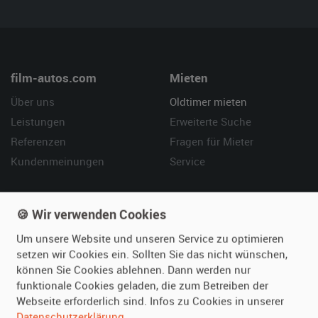
film-autos.com
Mieten
Über uns
Oldtimer mieten
Leistungen
Erweiterte Suche
Referenzen
Fragen für Mieter
Kundenmeinungen
Service
Vermieten
Hilfe
🍪 Wir verwenden Cookies
Oldtimer anmelden
Häufige Fragen (FAQ)
Um unsere Website und unseren Service zu optimieren
Fotos senden
So funktioniert's
setzen wir Cookies ein. Sollten Sie das nicht wünschen,
Fragen für Vermieter
Kontakt
können Sie Cookies ablehnen. Dann werden nur
Inserat verwalten
funktionale Cookies geladen, die zum Betreiben der
Webseite erforderlich sind. Infos zu Cookies in unserer
Datenschutzerklärung
.