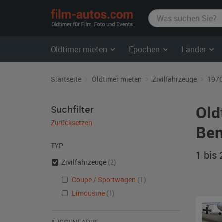
film-
autos.com
Oldtimer mieten
Epochen
Länder
Startseite
Oldtimer mieten
Zivilfahrzeuge
1970
Old
Suchfilter
Zurücksetzen
Ben
TYP
1 bis
Zivilfahrzeuge
(2)
Coupe / Sportwagen
(1)
Limousine
(1)
AUSSENFARBE