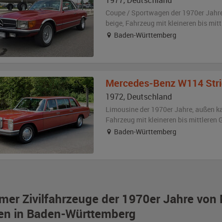
1977
,
Deutschland
Coupe / Sportwagen der 1970er Jahr
beige
, Fahrzeug
mit kleineren bis mi
Baden-Württemberg
Mercedes-Benz
W114 Stri
1972
,
Deutschland
Limousine der 1970er Jahre,
außen
k
Fahrzeug
mit kleineren bis mittlere
Baden-Württemberg
imer Zivilfahrzeuge der 1970er Jahre vo
en in Baden-Württemberg