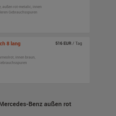
e,
außen
rot-metalic
,
innen
ttleren Gebrauchsspuren
ch 8 lang
516
EUR
/ Tag
arneolrot
,
innen braun
,
n Gebrauchsspuren
n Mercedes-Benz außen rot