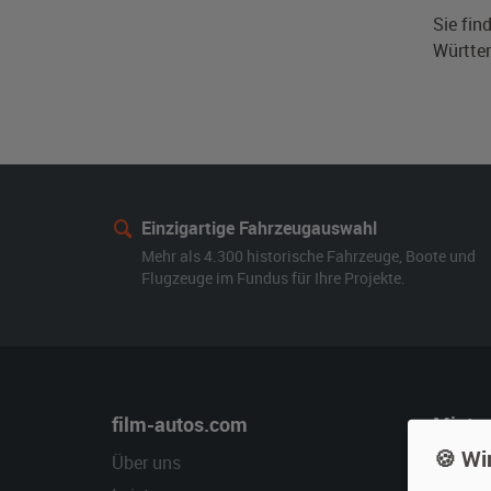
Sie fin
Württem
Einzigartige Fahrzeugauswahl
Mehr als 4.300 historische Fahrzeuge, Boote und
Flugzeuge im Fundus für Ihre Projekte.
film-autos.com
Miete
🍪 Wi
Über uns
Oldtime