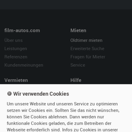
film-autos.com
Mieten
Über uns
Oldtimer mieten
Leistungen
Erweiterte Suche
Referenzen
Fragen für Mieter
Kundenmeinungen
Service
Vermieten
Hilfe
Oldtimer anmelden
Häufige Fragen (FAQ)
🍪 Wir verwenden Cookies
Fotos senden
So funktioniert's
Um unsere Website und unseren Service zu optimieren
Fragen für Vermieter
Kontakt
setzen wir Cookies ein. Sollten Sie das nicht wünschen,
Inserat verwalten
können Sie Cookies ablehnen. Dann werden nur
funktionale Cookies geladen, die zum Betreiben der
Webseite erforderlich sind. Infos zu Cookies in unserer
SPECIAL