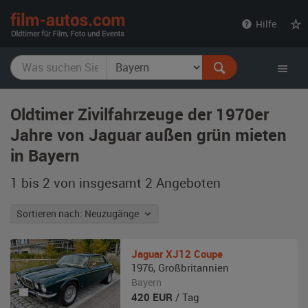
film-
Hilfe
autos.com
Oldtimer Zivilfahrzeuge der 1970er
Jahre von Jaguar außen grün mieten
in Bayern
1 bis 2 von insgesamt 2
Angeboten
Sortieren nach: Neuzugänge
Jaguar
XJ12 Coupe
1976
,
Großbritannien
Bayern
420
EUR
/ Tag