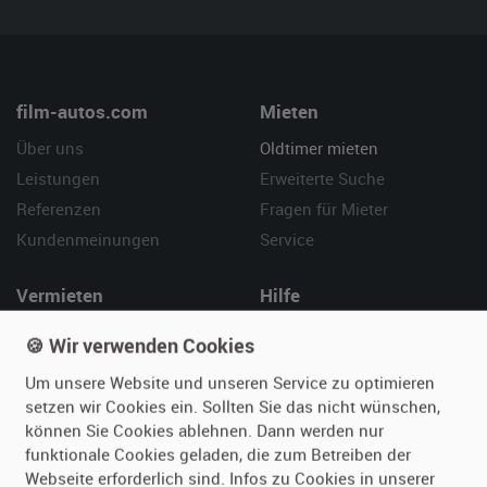
film-autos.com
Mieten
Über uns
Oldtimer mieten
Leistungen
Erweiterte Suche
Referenzen
Fragen für Mieter
Kundenmeinungen
Service
Vermieten
Hilfe
Oldtimer anmelden
Häufige Fragen (FAQ)
🍪 Wir verwenden Cookies
Fotos senden
So funktioniert's
Um unsere Website und unseren Service zu optimieren
Fragen für Vermieter
Kontakt
setzen wir Cookies ein. Sollten Sie das nicht wünschen,
Inserat verwalten
können Sie Cookies ablehnen. Dann werden nur
funktionale Cookies geladen, die zum Betreiben der
Webseite erforderlich sind. Infos zu Cookies in unserer
SPECIAL