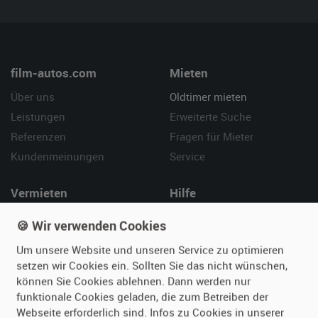
film-autos.com
Mieten
Über uns
Oldtimer mieten
Leistungen
Erweiterte Suche
Referenzen
Fragen für Mieter
Kundenmeinungen
Service
Vermieten
Hilfe
Oldtimer anmelden
Häufige Fragen (FAQ)
🍪 Wir verwenden Cookies
Fotos senden
So funktioniert's
Um unsere Website und unseren Service zu optimieren
Fragen für Vermieter
Kontakt
setzen wir Cookies ein. Sollten Sie das nicht wünschen,
Inserat verwalten
können Sie Cookies ablehnen. Dann werden nur
funktionale Cookies geladen, die zum Betreiben der
Webseite erforderlich sind. Infos zu Cookies in unserer
SPECIAL