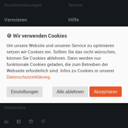
Kundenmeinungen
Service
Vermieten
Hilfe
Oldtimer anmelden
Häufige Fragen (FAQ)
🍪 Wir verwenden Cookies
Fotos senden
So funktioniert's
Fragen für Vermieter
Kontakt
Um unsere Website und unseren Service zu optimieren
setzen wir Cookies ein. Sollten Sie das nicht wünschen,
Inserat verwalten
können Sie Cookies ablehnen. Dann werden nur
funktionale Cookies geladen, die zum Betreiben der
SPECIAL
Webseite erforderlich sind. Infos zu Cookies in unserer
Berühmte Filmautos –
Datenschutzerklärung
.
unsere Top 10 ...
Einstellungen
Alle ablehnen
Akzeptieren
© 2026 film-autos.com
Blog
AGB
Impressum
Datenschutz