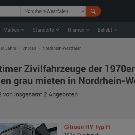
Marken
Standorte
Themen
Beliebt
er Jahre
Citroen
Nordrhein-Westfalen
timer Zivilfahrzeuge der 1970er
en grau mieten in Nordrhein-W
 2 von insgesamt 2
Angeboten
Citroen
HY Typ H