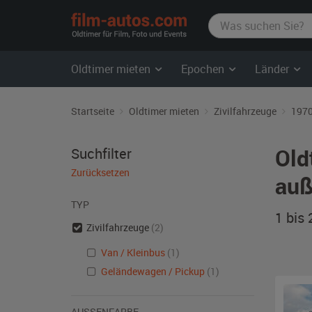
film-
autos.com
Oldtimer mieten
Epochen
Länder
Startseite
Oldtimer mieten
Zivilfahrzeuge
1970
Old
Suchfilter
Zurücksetzen
auß
TYP
1 bis
Zivilfahrzeuge
(2)
Van / Kleinbus
(1)
Geländewagen / Pickup
(1)
AUSSENFARBE