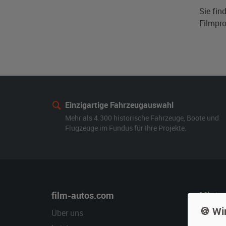
Sie fin
Filmpro
Einzigartige Fahrzeugauswahl
Mehr als 4.300 historische Fahrzeuge, Boote und
Flugzeuge im Fundus für Ihre Projekte.
film-autos.com
Miete
🍪 Wi
Über uns
Oldtime