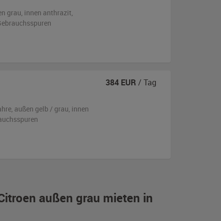
en
grau
,
innen anthrazit
,
n Gebrauchsspuren
384
EUR
/ Tag
ahre,
außen
gelb / grau
,
innen
rauchsspuren
Citroen außen grau mieten in