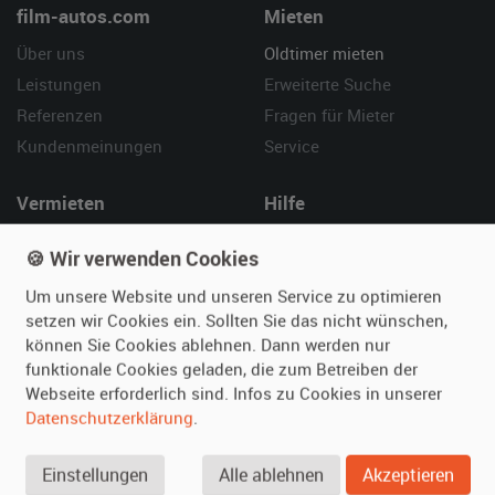
film-autos.com
Mieten
Über uns
Oldtimer mieten
Leistungen
Erweiterte Suche
Referenzen
Fragen für Mieter
Kundenmeinungen
Service
Vermieten
Hilfe
Oldtimer anmelden
Häufige Fragen (FAQ)
🍪 Wir verwenden Cookies
Fotos senden
So funktioniert's
Um unsere Website und unseren Service zu optimieren
Fragen für Vermieter
Kontakt
setzen wir Cookies ein. Sollten Sie das nicht wünschen,
Inserat verwalten
können Sie Cookies ablehnen. Dann werden nur
funktionale Cookies geladen, die zum Betreiben der
SPECIAL
Webseite erforderlich sind. Infos zu Cookies in unserer
Berühmte Filmautos –
Datenschutzerklärung
.
unsere Top 10 ...
Einstellungen
Alle ablehnen
Akzeptieren