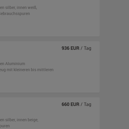
ßen
silber
,
innen weiß
,
n Gebrauchsspuren
936
EUR
/ Tag
ßen
Aluminium
zeug
mit kleineren bis mittleren
660
EUR
/ Tag
ßen
silber
,
innen beige
,
puren