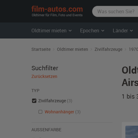
film-
autos.com
Oldtimer mieten
Epochen
Länder
Startseite
Oldtimer mieten
Zivilfahrzeuge
1970
Old
Suchfilter
Zurücksetzen
Air
TYP
1 bis
Zivilfahrzeuge
(3)
Wohnanhänger
(3)
AUSSENFARBE