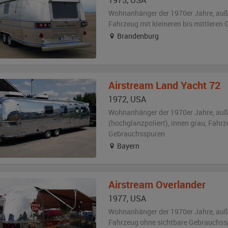
1975
,
USA
Wohnanhänger der 1970er Jahre,
au
Fahrzeug
mit kleineren bis mittlere
Brandenburg
Airstream
Land Yacht 72
1972
,
USA
Wohnanhänger der 1970er Jahre,
au
(hochglanzpoliert)
,
innen grau
, Fahr
Gebrauchsspuren
Bayern
Airstream
Overlander
1977
,
USA
Wohnanhänger der 1970er Jahre,
au
Fahrzeug
ohne sichtbare Gebrauchss