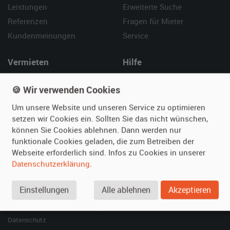
Leistungen
Erweiterte Suche
Referenzen
Fragen für Mieter
Kundenmeinungen
Service
Vermieten
Hilfe
Oldtimer anmelden
Häufige Fragen (FAQ)
🍪 Wir verwenden Cookies
Fotos senden
So funktioniert's
Um unsere Website und unseren Service zu optimieren
Fragen für Vermieter
Kontakt
setzen wir Cookies ein. Sollten Sie das nicht wünschen,
Inserat verwalten
können Sie Cookies ablehnen. Dann werden nur
funktionale Cookies geladen, die zum Betreiben der
SPECIAL
Webseite erforderlich sind. Infos zu Cookies in unserer
Berühmte Filmautos –
Datenschutzerklärung
.
unsere Top 10 ...
Einstellungen
Alle ablehnen
Akzeptieren
© 2026 film-autos.com
Blog
AGB
Impressum
Datenschutz