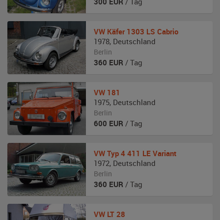
300
EUR
/ Tag
VW
Käfer 1303 LS Cabrio
1978
,
Deutschland
Berlin
360
EUR
/ Tag
VW
181
1975
,
Deutschland
Berlin
600
EUR
/ Tag
VW
Typ 4 411 LE Variant
1972
,
Deutschland
Berlin
360
EUR
/ Tag
VW
LT 28