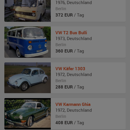
1976
,
Deutschland
Berlin
372
EUR
/ Tag
VW
T2 Bus Bulli
1973
,
Deutschland
Berlin
360
EUR
/ Tag
VW
Käfer 1303
1972
,
Deutschland
Berlin
288
EUR
/ Tag
VW
Karmann Ghia
1972
,
Deutschland
Berlin
408
EUR
/ Tag