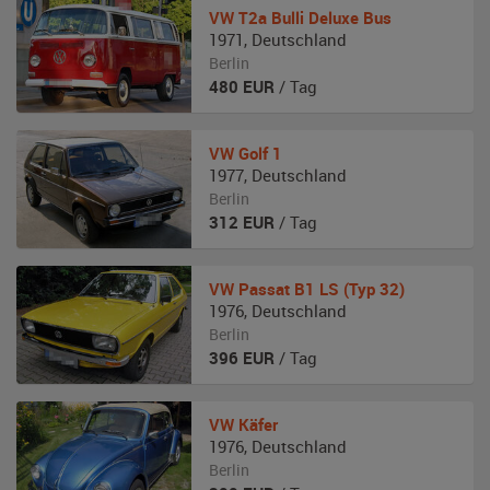
VW
T2a Bulli Deluxe Bus
1971
,
Deutschland
Berlin
480
EUR
/ Tag
VW
Golf 1
1977
,
Deutschland
Berlin
312
EUR
/ Tag
VW
Passat B1 LS (Typ 32)
1976
,
Deutschland
Berlin
396
EUR
/ Tag
VW
Käfer
1976
,
Deutschland
Berlin