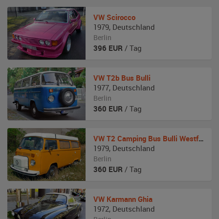
VW
Scirocco
1979
,
Deutschland
Berlin
396
EUR
/ Tag
VW
T2b Bus Bulli
1977
,
Deutschland
Berlin
360
EUR
/ Tag
VW
T2 Camping Bus Bulli Westfalia Berlin
1979
,
Deutschland
Berlin
360
EUR
/ Tag
VW
Karmann Ghia
1972
,
Deutschland