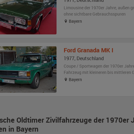
1971
,
Deutschland
Limousine der 1970er Jahre,
außen
g
ohne sichtbare Gebrauchsspuren
Bayern
Ford
Granada MK I
1977
,
Deutschland
Coupe / Sportwagen der 1970er Jahr
Fahrzeug
mit kleineren bis mittlere
Bayern
sche Oldtimer Zivilfahrzeuge der 1970er 
en in Bayern