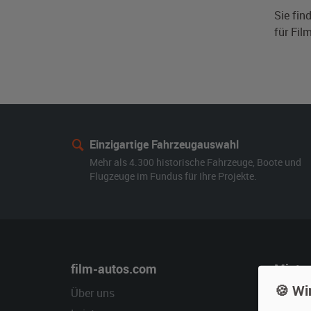
Sie fin
für Fil
Einzigartige Fahrzeugauswahl
Mehr als 4.300 historische Fahrzeuge, Boote und
Flugzeuge im Fundus für Ihre Projekte.
film-autos.com
Miete
🍪 Wi
Über uns
Oldtime