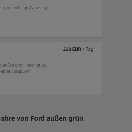
rün
,
innen beige
, Fahrzeug
228
EUR
/ Tag
e,
außen
grün
,
innen grün
,
n Gebrauchsspuren
Jahre von Ford außen grün