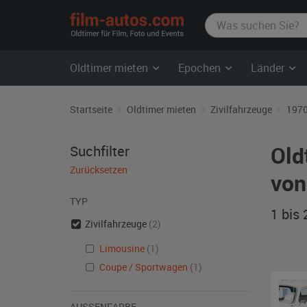
film-
autos.com
Oldtimer mieten
Epochen
Länder
Startseite
Oldtimer mieten
Zivilfahrzeuge
1970
Old
Suchfilter
Zurücksetzen
von
TYP
1 bis
Zivilfahrzeuge
(2)
Limousine
(1)
Coupe / Sportwagen
(1)
AUSSENFARBE