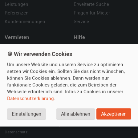
Leistungen
Erweiterte Suche
Referenzen
Fragen für Mieter
Kundenmeinungen
Service
Vermieten
Hilfe
Oldtimer anmelden
Häufige Fragen (FAQ)
🍪 Wir verwenden Cookies
Fotos senden
So funktioniert's
Um unsere Website und unseren Service zu optimieren
Fragen für Vermieter
Kontakt
setzen wir Cookies ein. Sollten Sie das nicht wünschen,
Inserat verwalten
können Sie Cookies ablehnen. Dann werden nur
funktionale Cookies geladen, die zum Betreiben der
SPECIAL
Webseite erforderlich sind. Infos zu Cookies in unserer
Berühmte Filmautos –
Datenschutzerklärung
.
unsere Top 10 ...
Einstellungen
Alle ablehnen
Akzeptieren
© 2026 film-autos.com
Blog
AGB
Impressum
Datenschutz