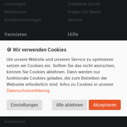
Leistungen
Erweiterte Suche
Referenzen
Fragen für Mieter
Kundenmeinungen
Service
Vermieten
Hilfe
Oldtimer anmelden
Häufige Fragen (FAQ)
🍪 Wir verwenden Cookies
Fotos senden
So funktioniert's
Um unsere Website und unseren Service zu optimieren
Fragen für Vermieter
Kontakt
setzen wir Cookies ein. Sollten Sie das nicht wünschen,
Inserat verwalten
können Sie Cookies ablehnen. Dann werden nur
funktionale Cookies geladen, die zum Betreiben der
SPECIAL
Webseite erforderlich sind. Infos zu Cookies in unserer
Berühmte Filmautos –
Datenschutzerklärung
.
unsere Top 10 ...
Einstellungen
Alle ablehnen
Akzeptieren
© 2026 film-autos.com
Blog
AGB
Impressum
Datenschutz