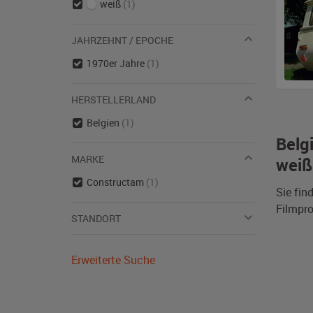
weiß
(1)
JAHRZEHNT / EPOCHE
1970er Jahre
(1)
HERSTELLERLAND
Belgien
(1)
Belg
MARKE
weiß
Constructam
(1)
Sie fin
Filmpro
STANDORT
Erweiterte Suche