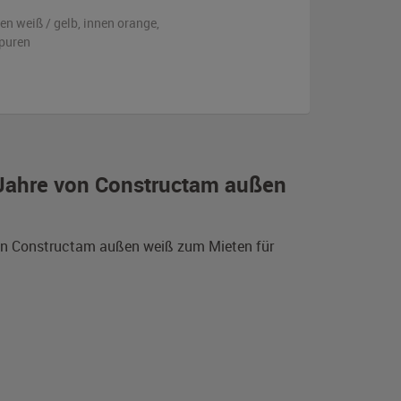
ßen
weiß / gelb
,
innen orange
,
puren
r Jahre von Constructam außen
 von Constructam außen weiß zum Mieten für