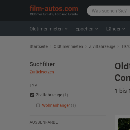
film-
autos.com
Oldtimer mieten
Epochen
Länder
Startseite
Oldtimer mieten
Zivilfahrzeuge
1970
Old
Suchfilter
Zurücksetzen
Con
TYP
1 bis
Zivilfahrzeuge
(1)
Wohnanhänger
(1)
AUSSENFARBE