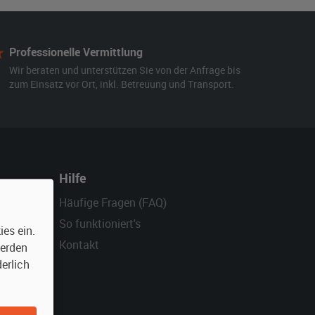
Professionelle Vermittlung
Wir beraten und unterstützen Sie von der Anfrage bis
zum Einsatz vor Ort, inkl. Betreuung und Transport.
Hilfe
Häufige Fragen (FAQ)
So funktioniert's
es ein.
Kontakt
werden
erlich