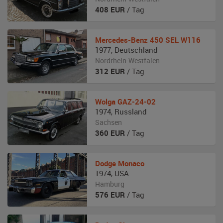
408
EUR
/ Tag
Mercedes-Benz
450 SEL W116
1977
,
Deutschland
Nordrhein-Westfalen
312
EUR
/ Tag
Wolga
GAZ-24-02
1974
,
Russland
Sachsen
360
EUR
/ Tag
Dodge
Monaco
1974
,
USA
Hamburg
576
EUR
/ Tag