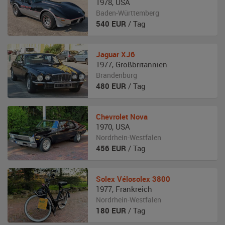
1978
,
USA
Baden-Württemberg
540
EUR
/ Tag
Jaguar
XJ6
1977
,
Großbritannien
Brandenburg
480
EUR
/ Tag
Chevrolet
Nova
1970
,
USA
Nordrhein-Westfalen
456
EUR
/ Tag
Solex
Vélosolex 3800
1977
,
Frankreich
Nordrhein-Westfalen
180
EUR
/ Tag