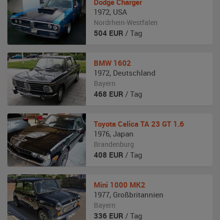
Dodge
Charger
1972
,
USA
Nordrhein-Westfalen
504
EUR
/ Tag
BMW
1602
1972
,
Deutschland
Bayern
468
EUR
/ Tag
Toyota
Celica TA 23 GT 1.6
1976
,
Japan
Brandenburg
408
EUR
/ Tag
Mini
1000 MK2
1977
,
Großbritannien
Bayern
336
EUR
/ Tag