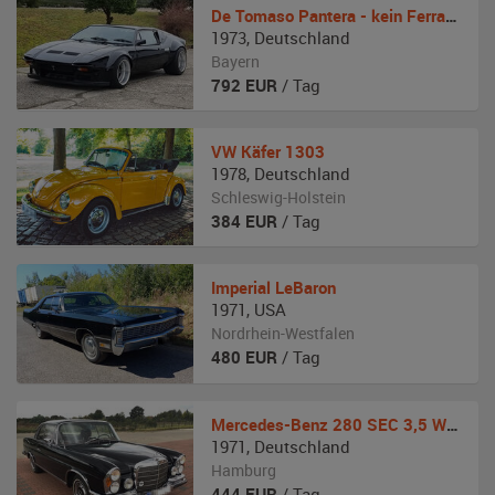
De Tomaso Pantera - kein Ferrari oder Lamborghini
1973
,
Deutschland
Bayern
792
EUR
/ Tag
VW
Käfer 1303
1978
,
Deutschland
Schleswig-Holstein
384
EUR
/ Tag
Imperial
LeBaron
1971
,
USA
Nordrhein-Westfalen
480
EUR
/ Tag
Mercedes-Benz
280 SEC 3,5 W 111
1971
,
Deutschland
Hamburg
444
EUR
/ Tag