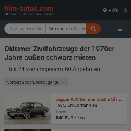
film-
Hilfe
autos.com
Oldtimer Zivilfahrzeuge der 1970er
Jahre außen schwarz mieten
1 bis 24 von insgesamt 60
Angeboten
Sortieren nach: Neuzugänge
Jaguar
XJC Daimler Double Six Coupe
1975
,
Großbritannien
Bayern
540
EUR
/ Tag