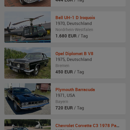
Bell
UH-1 D Iroquois
1970
,
Deutschland
Nordrhein-Westfalen
1.680
EUR
/ Tag
Opel
Diplomat B V8
1975
,
Deutschland
Bremen
450
EUR
/ Tag
Plymouth
Barracuda
1971
,
USA
Bayern
720
EUR
/ Tag
Chevrolet
Corvette C3 1978 Pace Car