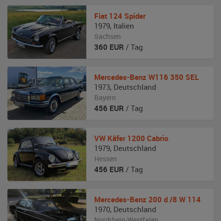
Fiat
124 Spider
1979
,
Italien
Sachsen
360
EUR
/ Tag
Mercedes-Benz
W116 350 SEL
1973
,
Deutschland
Bayern
456
EUR
/ Tag
VW
Käfer 1200 Cabrio
1979
,
Deutschland
Hessen
456
EUR
/ Tag
Mercedes-Benz
200 d /8 W 114
1970
,
Deutschland
Nordrhein-Westfalen