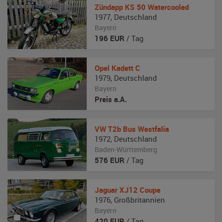
Zündapp
KS 50 Watercooled
1977
,
Deutschland
Bayern
196
EUR
/ Tag
Opel
Kadett C
1979
,
Deutschland
Bayern
Preis a.A.
VW
T2b Bus Westfalia
1972
,
Deutschland
Baden-Württemberg
576
EUR
/ Tag
Jaguar
XJ12 Coupe
1976
,
Großbritannien
Bayern
420
EUR
/ Tag