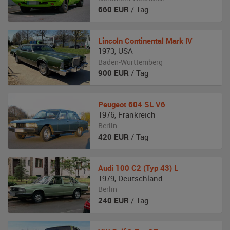
660
EUR
/ Tag
Lincoln
Continental Mark IV
1973
,
USA
Baden-Württemberg
900
EUR
/ Tag
Peugeot
604 SL V6
1976
,
Frankreich
Berlin
420
EUR
/ Tag
Audi
100 C2 (Typ 43) L
1979
,
Deutschland
Berlin
240
EUR
/ Tag