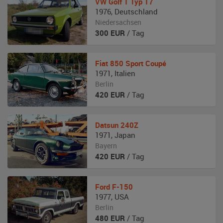
VW
Golf 1 Typ 17
1976
,
Deutschland
Niedersachsen
300
EUR
/ Tag
Fiat
850 Sport Coupé
1971
,
Italien
Berlin
420
EUR
/ Tag
Datsun
240Z
1971
,
Japan
Bayern
420
EUR
/ Tag
Ford
F-150
1977
,
USA
Berlin
480
EUR
/ Tag