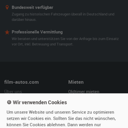
Bundesweit verfügbar
Zugang zu historischen Fahrzeugen überall in Deutschland und
darüber hinaus.
Professionelle Vermittlung
Wir beraten und unterstützen Sie von der Anfrage bis zum Einsatz
vor Ort, inkl. Betreuung und Transport.
film-autos.com
Mieten
Über uns
Oldtimer mieten
Leistungen
Erweiterte Suche
🍪 Wir verwenden Cookies
Referenzen
Fragen für Mieter
Um unsere Website und unseren Service zu optimieren
Kundenmeinungen
Service
setzen wir Cookies ein. Sollten Sie das nicht wünschen,
können Sie Cookies ablehnen. Dann werden nur