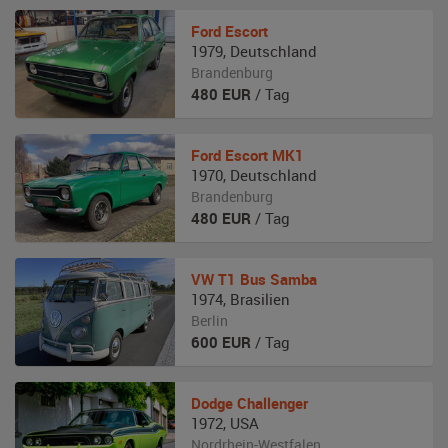
Ford
Escort
1979
,
Deutschland
Brandenburg
480
EUR
/ Tag
Ford
Escort MK1
1970
,
Deutschland
Brandenburg
480
EUR
/ Tag
VW
T1 Bus Samba
1974
,
Brasilien
Berlin
600
EUR
/ Tag
Dodge
Challenger
1972
,
USA
Nordrhein-Westfalen