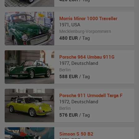
Morris
Minor 1000 Traveller
1971
,
USA
Mecklenburg-Vorpommern
480
EUR
/ Tag
Porsche
964 Umbau 911G
1977
,
Deutschland
Berlin
588
EUR
/ Tag
Porsche
911 Urmodell Targa F
1972
,
Deutschland
Berlin
576
EUR
/ Tag
Simson
S 50 B2