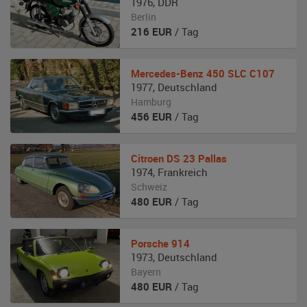
1976
,
DDR
Berlin
216
EUR
/ Tag
Mercedes-Benz
450 SLC C107
1977
,
Deutschland
Hamburg
456
EUR
/ Tag
Citroen
DS 23 Pallas
1974
,
Frankreich
Schweiz
480
EUR
/ Tag
Porsche
914
1973
,
Deutschland
Bayern
480
EUR
/ Tag