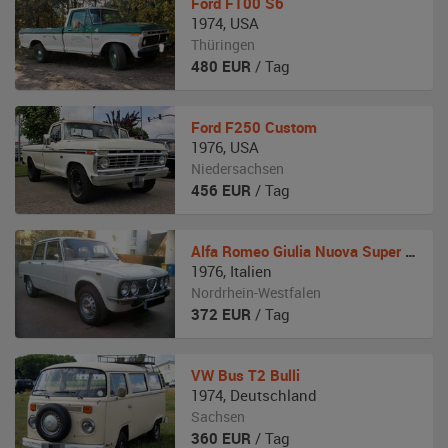
Ford
F100 S6
1974
,
USA
Thüringen
480
EUR
/ Tag
Ford
F250 Custom
1976
,
USA
Niedersachsen
456
EUR
/ Tag
Alfa Romeo
Giulia Nuova Super 1300
1976
,
Italien
Nordrhein-Westfalen
372
EUR
/ Tag
VW
Bus T2 Bulli
1974
,
Deutschland
Sachsen
360
EUR
/ Tag