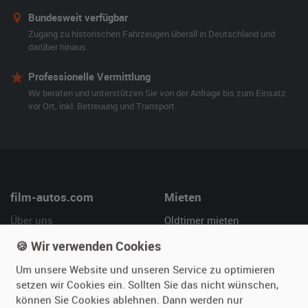
Bundesweit verfügbar
Zugang zu historischen Fahrzeugen überall in Deutschland und
darüber hinaus.
Professionelle Vermittlung
Wir beraten und unterstützen Sie von der Anfrage bis zum Einsatz
vor Ort, inkl. Betreuung und Transport.
film-autos.com
Mieten
Über uns
Oldtimer mieten
Leistungen
Erweiterte Suche
🍪 Wir verwenden Cookies
Referenzen
Fragen für Mieter
Um unsere Website und unseren Service zu optimieren
Kundenmeinungen
Service
setzen wir Cookies ein. Sollten Sie das nicht wünschen,
können Sie Cookies ablehnen. Dann werden nur