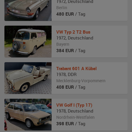
1972
,
Deutschland
Berlin
480
EUR
/ Tag
VW
Typ 2 T2 Bus
1972
,
Deutschland
Bayern
384
EUR
/ Tag
Trabant
601 A Kübel
1978
,
DDR
Mecklenburg-Vorpommern
408
EUR
/ Tag
VW
Golf I (Typ 17)
1978
,
Deutschland
Nordrhein-Westfalen
398
EUR
/ Tag