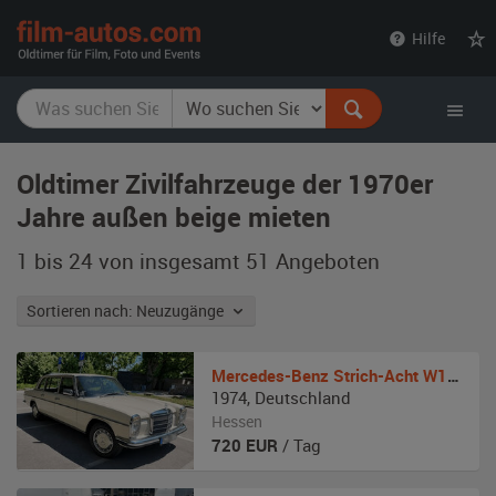
film-
Hilfe
autos.com
Oldtimer Zivilfahrzeuge der 1970er
Jahre außen beige mieten
1 bis 24 von insgesamt 51
Angeboten
Sortieren nach: Neuzugänge
Mercedes-Benz
Strich-Acht W114 Pullmann mit Faltdach
1974
,
Deutschland
Hessen
720
EUR
/ Tag