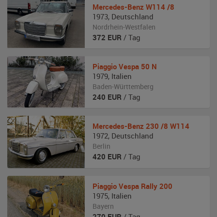
Mercedes-Benz
W114 /8
1973
,
Deutschland
Nordrhein-Westfalen
372
EUR
/ Tag
Piaggio
Vespa 50 N
1979
,
Italien
Baden-Württemberg
240
EUR
/ Tag
Mercedes-Benz
230 /8 W114
1972
,
Deutschland
Berlin
420
EUR
/ Tag
Piaggio
Vespa Rally 200
1975
,
Italien
Bayern
270
EUR
/ Tag