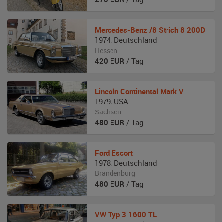
Mercedes-Benz
/8 Strich 8 200D
1974
,
Deutschland
Hessen
420
EUR
/ Tag
Lincoln
Continental Mark V
1979
,
USA
Sachsen
480
EUR
/ Tag
Ford
Escort
1978
,
Deutschland
Brandenburg
480
EUR
/ Tag
VW
Typ 3 1600 TL