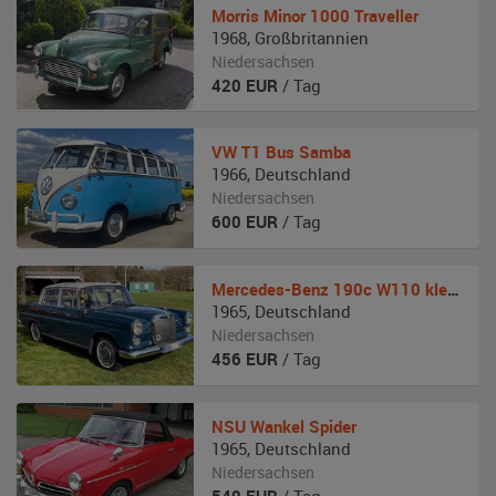
Morris
Minor 1000 Traveller
1968
,
Großbritannien
Niedersachsen
420
EUR
/ Tag
VW
T1 Bus Samba
1966
,
Deutschland
Niedersachsen
600
EUR
/ Tag
Mercedes-Benz
190c W110 kleine Heckflosse
1965
,
Deutschland
Niedersachsen
456
EUR
/ Tag
NSU
Wankel Spider
1965
,
Deutschland
Niedersachsen