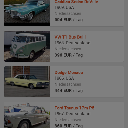
Cadillac
Sedan DeVille
1969
,
USA
Niedersachsen
504
EUR
/ Tag
VW
T1 Bus Bulli
1963
,
Deutschland
Niedersachsen
396
EUR
/ Tag
Dodge
Monaco
1966
,
USA
Niedersachsen
444
EUR
/ Tag
Ford
Taunus 17m P5
1967
,
Deutschland
Niedersachsen
360
EUR
/ Tag