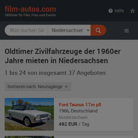
film-
Hilfe
autos.com
Oldtimer Zivilfahrzeuge der 1960er
Jahre mieten in Niedersachsen
1 bis 24 von insgesamt 37
Angeboten
Sortieren nach: Neuzugänge
Ford Taunus
17m p5
1966
,
Deutschland
Niedersachsen
492
EUR
/ Tag