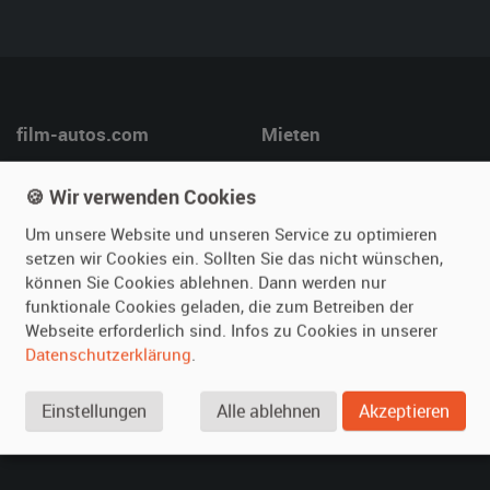
film-autos.com
Mieten
Über uns
Oldtimer mieten
🍪 Wir verwenden Cookies
Leistungen
Erweiterte Suche
Referenzen
Fragen für Mieter
Um unsere Website und unseren Service zu optimieren
setzen wir Cookies ein. Sollten Sie das nicht wünschen,
Kundenmeinungen
Service
können Sie Cookies ablehnen. Dann werden nur
funktionale Cookies geladen, die zum Betreiben der
Vermieten
Hilfe
Webseite erforderlich sind. Infos zu Cookies in unserer
Datenschutzerklärung
.
Oldtimer anmelden
Häufige Fragen (FAQ)
Fotos senden
So funktioniert's
Einstellungen
Alle ablehnen
Akzeptieren
Fragen für Vermieter
Kontakt
Inserat verwalten