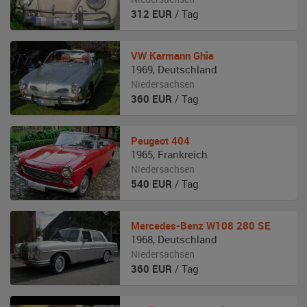
312
EUR
/ Tag
VW
Karmann Ghia
1969
,
Deutschland
Niedersachsen
360
EUR
/ Tag
Peugeot
404
1965
,
Frankreich
Niedersachsen
540
EUR
/ Tag
Mercedes-Benz
W108 280 SE
1968
,
Deutschland
Niedersachsen
360
EUR
/ Tag