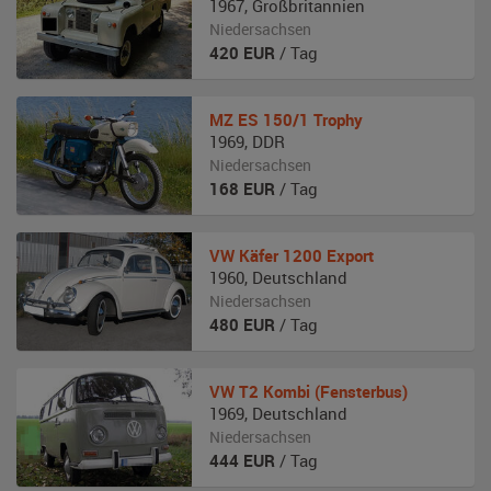
1967
,
Großbritannien
Niedersachsen
420
EUR
/ Tag
MZ
ES 150/1 Trophy
1969
,
DDR
Niedersachsen
168
EUR
/ Tag
VW
Käfer 1200 Export
1960
,
Deutschland
Niedersachsen
480
EUR
/ Tag
VW
T2 Kombi (Fensterbus)
1969
,
Deutschland
Niedersachsen
444
EUR
/ Tag