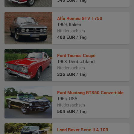
540
EUR
/ Tag
Alfa Romeo
GTV 1750
1969
,
Italien
Niedersachsen
468
EUR
/ Tag
Ford
Taunus Coupé
1968
,
Deutschland
Niedersachsen
336
EUR
/ Tag
Ford
Mustang GT350 Convertible
1965
,
USA
Niedersachsen
504
EUR
/ Tag
Land Rover
Serie II A 109