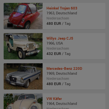
Heinkel
Trojan 603
1963
,
Deutschland
Niedersachsen
480
EUR
/ Tag
Willys
Jeep CJ5
1966
,
USA
Niedersachsen
432
EUR
/ Tag
Mercedes-Benz
220D
1969
,
Deutschland
Niedersachsen
480
EUR
/ Tag
VW
Käfer
1964
,
Deutschland
Niedersachsen