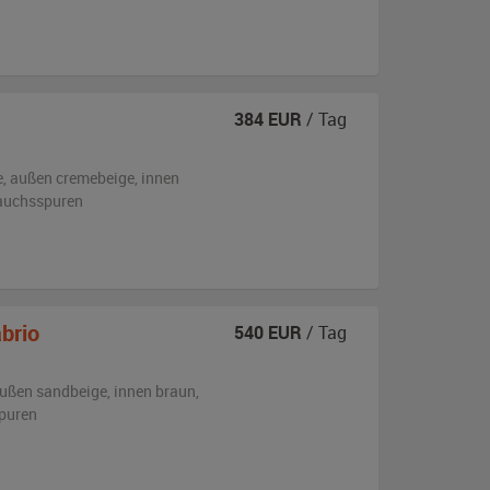
384
EUR
/ Tag
e,
außen
cremebeige
,
innen
auchsspuren
brio
540
EUR
/ Tag
ußen
sandbeige
,
innen braun
,
puren