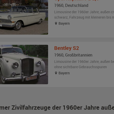
1960
,
Deutschland
Limousine der 1960er Jahre,
außen
c
schwarz
, Fahrzeug
mit kleineren bis
Bayern
Bentley
S2
1960
,
Großbritannien
Limousine der 1960er Jahre,
außen
b
ohne sichtbare Gebrauchsspuren
Bayern
imer Zivilfahrzeuge der 1960er Jahre auß