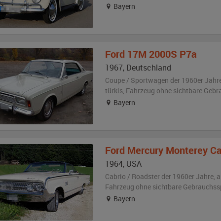
Bayern
Ford
17M 2000S P7a
1967
,
Deutschland
Coupe / Sportwagen der 1960er Jahr
türkis
, Fahrzeug
ohne sichtbare Gebr
Bayern
Ford
Mercury Monterey Ca
1964
,
USA
Cabrio / Roadster der 1960er Jahre,
a
Fahrzeug
ohne sichtbare Gebrauchss
Bayern