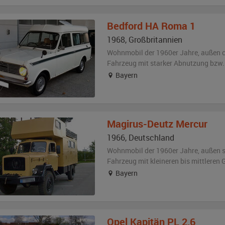
Bedford
HA Roma 1
1968
,
Großbritannien
Wohnmobil der 1960er Jahre,
außen
Fahrzeug
mit starker Abnutzung bzw.
Bayern
Magirus-Deutz
Mercur
1966
,
Deutschland
Wohnmobil der 1960er Jahre,
außen
Fahrzeug
mit kleineren bis mittlere
Bayern
Opel
Kapitän PL 2,6