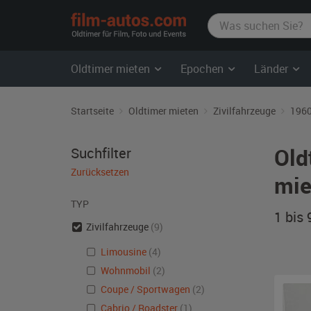
film-
autos.com
Oldtimer mieten
Epochen
Länder
Startseite
Oldtimer mieten
Zivilfahrzeuge
1960
Old
Suchfilter
Zurücksetzen
mie
TYP
1 bis
Zivilfahrzeuge
(9)
Limousine
(4)
Wohnmobil
(2)
Coupe / Sportwagen
(2)
Cabrio / Roadster
(1)