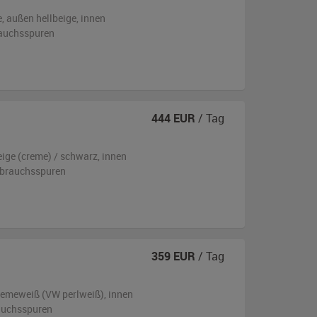
e,
außen
hellbeige
,
innen
rauchsspuren
444
EUR
/ Tag
eige (creme) / schwarz
,
innen
ebrauchsspuren
359
EUR
/ Tag
remeweiß (VW perlweiß)
,
innen
auchsspuren