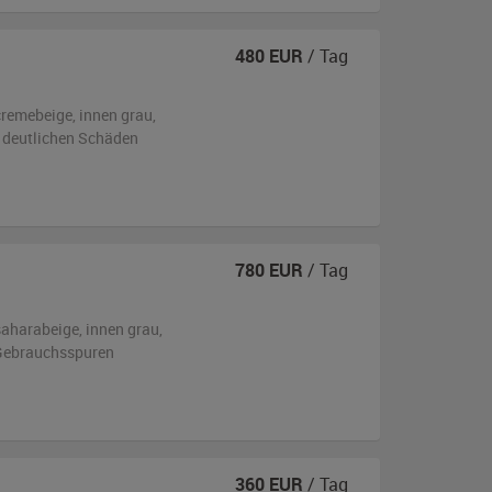
480
EUR
/ Tag
cremebeige
,
innen grau
,
 deutlichen Schäden
780
EUR
/ Tag
saharabeige
,
innen grau
,
n Gebrauchsspuren
360
EUR
/ Tag