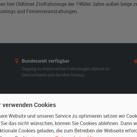
den hier Oldtimer Zivilfahrzeuge der 1960er Jahre außen beige 
ootings und Firmenveranstaltungen.
Bundesweit verfügbar
Zugang zu historischen Fahrzeugen überall in
Deutschland und darüber hinaus.
r verwenden Cookies
n
Vermieten
re Website und unseren Service zu optimieren setzen wir Cooki
n Sie das nicht wünschen, können Sie Cookies ablehnen. Dann 
r mieten
Oldtimer anmelden
ktionale Cookies geladen, die zum Betreiben der Webseite erford
rte Suche
Fotos senden