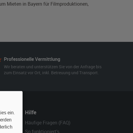
zum Mieten in Bayern für Filmproduktionen,
Professionelle Vermittlung
Wir beraten und unterstützen Sie von der Anfrage bis
zum Einsatz vor Ort, inkl. Betreuung und Transport.
Hilfe
es ein.
werden
Häufige Fragen (FAQ)
erlich
So funktioniert's