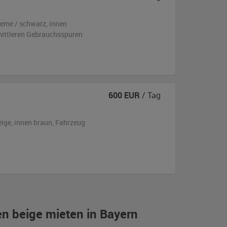
reme / schwarz
,
innen
 mittleren Gebrauchsspuren
600
EUR
/ Tag
eige
,
innen braun
, Fahrzeug
en beige mieten in Bayern