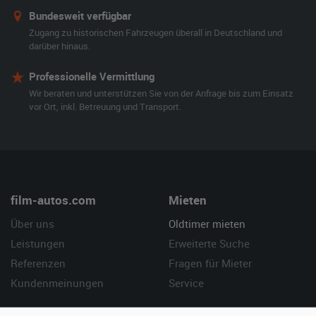
Bundesweit verfügbar
Zugang zu historischen Fahrzeugen überall in Deutschland und
darüber hinaus.
Professionelle Vermittlung
Wir beraten und unterstützen Sie von der Anfrage bis zum Einsatz
vor Ort, inkl. Betreuung und Transport.
film-autos.com
Mieten
Über uns
Oldtimer mieten
Leistungen
Erweiterte Suche
Referenzen
Fragen für Mieter
Kundenmeinungen
Service