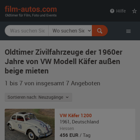
film-
Hilfe
autos.com
Oldtimer Zivilfahrzeuge der 1960er
Jahre von VW Modell Käfer außen
beige mieten
1 bis 7 von insgesamt 7
Angeboten
Sortieren nach: Neuzugänge
VW
Käfer 1200
1961
,
Deutschland
Hessen
456
EUR
/ Tag