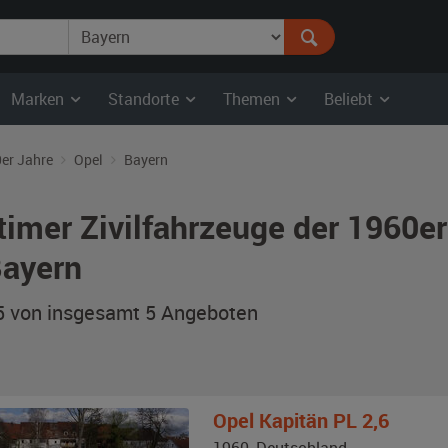
Marken
Standorte
Themen
Beliebt
er Jahre
Opel
Bayern
timer Zivilfahrzeuge der 1960e
Bayern
 5 von insgesamt 5
Angeboten
Opel
Kapitän PL 2,6