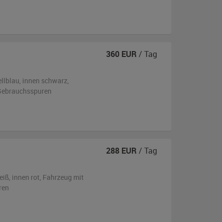
360
EUR
/ Tag
ellblau
,
innen schwarz
,
n Gebrauchsspuren
288
EUR
/ Tag
eiß
,
innen rot
, Fahrzeug
mit
ren