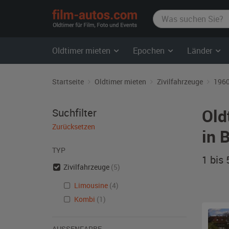
film-
autos.com
Oldtimer mieten
Epochen
Länder
Startseite
Oldtimer mieten
Zivilfahrzeuge
1960
Old
Suchfilter
Zurücksetzen
in 
TYP
1 bis
Zivilfahrzeuge
(5)
Limousine
(4)
Kombi
(1)
AUSSENFARBE