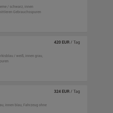
reme / schwarz
,
innen
 mittleren Gebrauchsspuren
420
EUR
/ Tag
rkisblau / weiß
,
innen grau
,
puren
324
EUR
/ Tag
lau
,
innen blau
, Fahrzeug
ohne