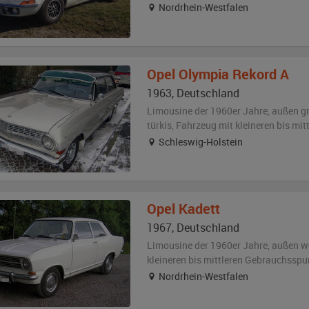
Nordrhein-Westfalen
Opel
Olympia Rekord A
1963
,
Deutschland
Limousine der 1960er Jahre,
außen
g
türkis
, Fahrzeug
mit kleineren bis mi
Schleswig-Holstein
Opel
Kadett
1967
,
Deutschland
Limousine der 1960er Jahre,
außen
w
kleineren bis mittleren Gebrauchsspu
Nordrhein-Westfalen