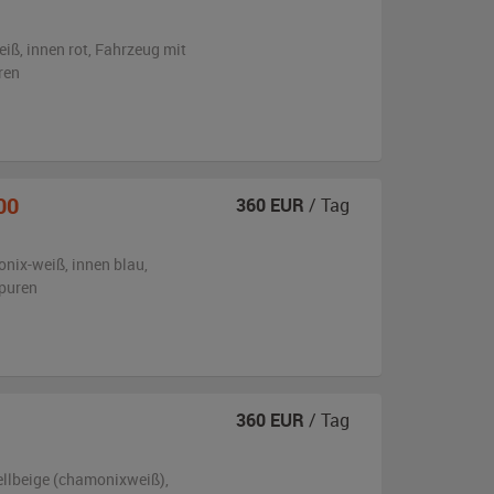
eiß
,
innen rot
, Fahrzeug
mit
ren
00
360
EUR
/ Tag
nix-weiß
,
innen blau
,
puren
360
EUR
/ Tag
ellbeige (chamonixweiß)
,