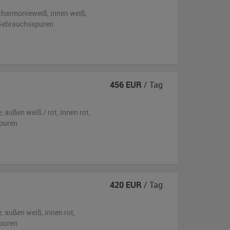
charmonieweiß
,
innen weiß
,
n Gebrauchsspuren
456
EUR
/ Tag
e,
außen
weiß / rot
,
innen rot
,
puren
420
EUR
/ Tag
e,
außen
weiß
,
innen rot
,
puren