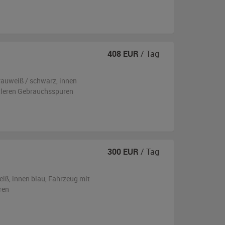
408
EUR
/ Tag
rauweiß / schwarz
,
innen
ttleren Gebrauchsspuren
300
EUR
/ Tag
eiß
,
innen blau
, Fahrzeug
mit
ren