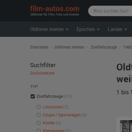
film-
autos.com
Oldtimer mieten
Epochen
Länder
Startseite
Oldtimer mieten
Zivilfahrzeuge
1960
Old
Suchfilter
Zurücksetzen
wei
TYP
1 bis
Zivilfahrzeuge
(11)
Limousine
(7)
Coupe / Sportwagen
(2)
Kombi
(1)
Kleinwagen
(1)