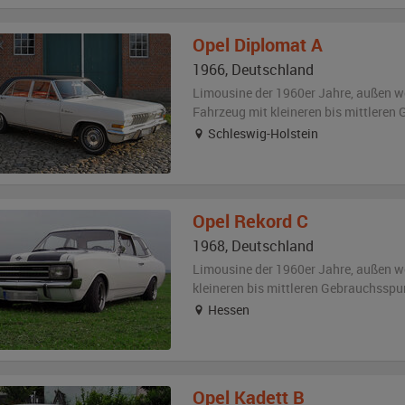
Opel
Diplomat A
1966
,
Deutschland
Limousine der 1960er Jahre,
außen
w
Fahrzeug
mit kleineren bis mittlere
Schleswig-Holstein
Opel
Rekord C
1968
,
Deutschland
Limousine der 1960er Jahre,
außen
w
kleineren bis mittleren Gebrauchsspu
Hessen
Opel
Kadett B