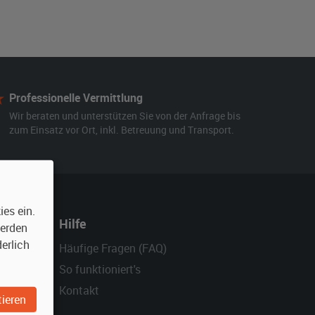
Professionelle Vermittlung
Wir beraten und unterstützen Sie von der Anfrage bis
zum Einsatz vor Ort, inkl. Betreuung und Transport.
es ein.
Hilfe
werden
erlich
Häufige Fragen (FAQ)
So funktioniert's
Kontakt
ieren