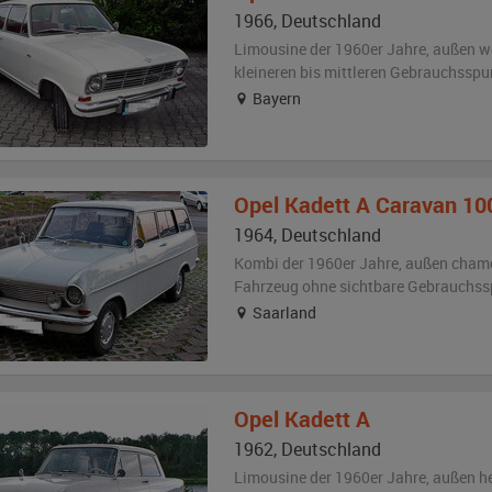
1966
,
Deutschland
Limousine der 1960er Jahre,
außen
w
kleineren bis mittleren Gebrauchsspu
Bayern
Opel
Kadett A Caravan 10
1964
,
Deutschland
Kombi der 1960er Jahre,
außen
chamo
Fahrzeug
ohne sichtbare Gebrauchss
Saarland
Opel
Kadett A
1962
,
Deutschland
Limousine der 1960er Jahre,
außen
h