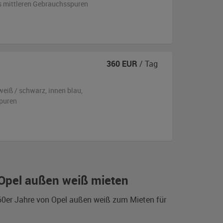
is mittleren Gebrauchsspuren
360
EUR
/ Tag
weiß / schwarz
,
innen blau
,
puren
 Opel außen weiß mieten
960er Jahre von Opel außen weiß zum Mieten für