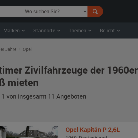
Marken
Standorte
Themen
Beliebt
er Jahre
Opel
timer Zivilfahrzeuge der 1960e
ß mieten
 11 von insgesamt 11
Angeboten
Opel
Kapitän P 2,6L