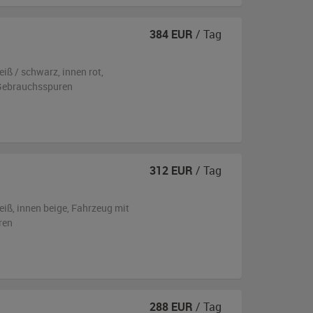
384
EUR
/ Tag
eiß / schwarz
,
innen rot
,
n Gebrauchsspuren
312
EUR
/ Tag
eiß
,
innen beige
, Fahrzeug
mit
ren
288
EUR
/ Tag