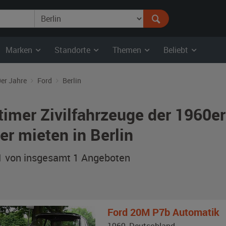
Marken
Standorte
Themen
Beliebt
er Jahre
Ford
Berlin
timer Zivilfahrzeuge der 1960e
ber mieten in Berlin
 1 von insgesamt 1
Angeboten
Ford
20M P7b Automatik