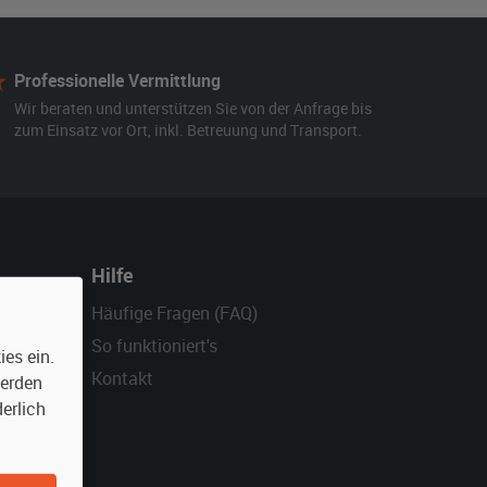
Professionelle Vermittlung
Wir beraten und unterstützen Sie von der Anfrage bis
zum Einsatz vor Ort, inkl. Betreuung und Transport.
Hilfe
Häufige Fragen (FAQ)
So funktioniert's
es ein.
Kontakt
werden
erlich