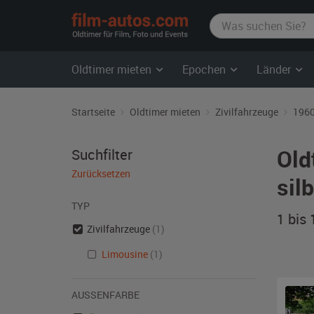
film-
autos.com
Oldtimer mieten
Epochen
Länder
Startseite
Oldtimer mieten
Zivilfahrzeuge
1960
Old
Suchfilter
Zurücksetzen
sil
TYP
1 bis
Zivilfahrzeuge
(1)
Limousine
(1)
AUSSENFARBE