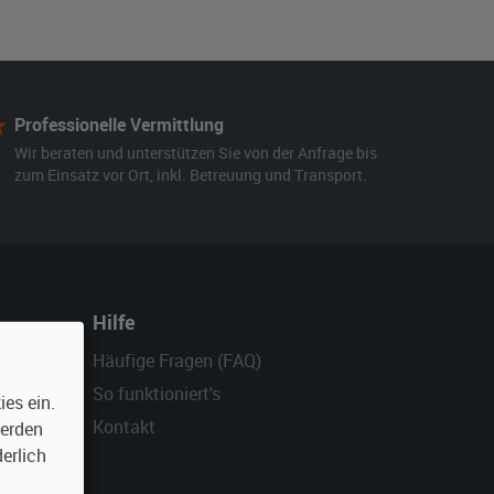
Professionelle Vermittlung
Wir beraten und unterstützen Sie von der Anfrage bis
zum Einsatz vor Ort, inkl. Betreuung und Transport.
Hilfe
Häufige Fragen (FAQ)
So funktioniert's
es ein.
Kontakt
werden
erlich