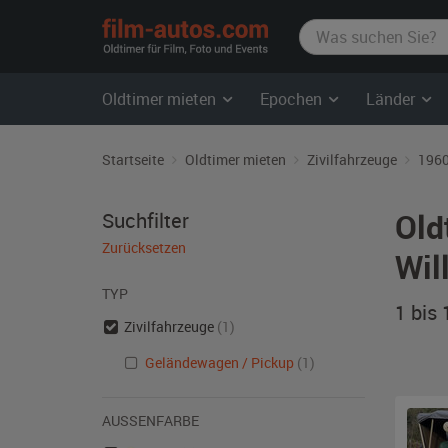
film-
autos.com
Oldtimer mieten
Epochen
Länder
Startseite
Oldtimer mieten
Zivilfahrzeuge
1960
Old
Suchfilter
Zurücksetzen
Wil
TYP
1 bis
Zivilfahrzeuge
(1)
Geländewagen / Pickup
(1)
AUSSENFARBE