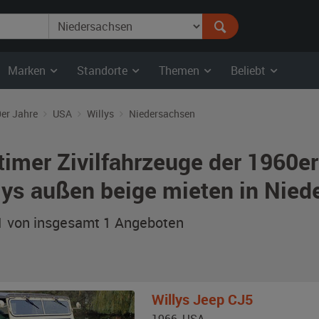
Marken
Standorte
Themen
Beliebt
er Jahre
USA
Willys
Niedersachsen
timer Zivilfahrzeuge der 1960e
lys außen beige mieten in Nie
 1 von insgesamt 1
Angeboten
Willys
Jeep CJ5