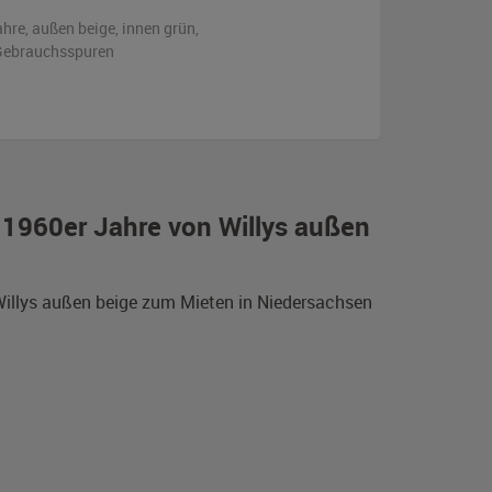
ahre,
außen
beige
,
innen grün
,
n Gebrauchsspuren
 1960er Jahre von Willys außen
 Willys außen beige zum Mieten in Niedersachsen