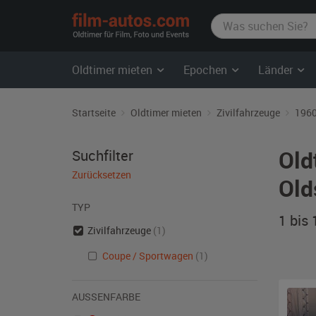
film-
autos.com
Oldtimer mieten
Epochen
Länder
Startseite
Oldtimer mieten
Zivilfahrzeuge
1960
Old
Suchfilter
Zurücksetzen
Old
TYP
1 bis
Zivilfahrzeuge
(1)
Coupe / Sportwagen
(1)
AUSSENFARBE