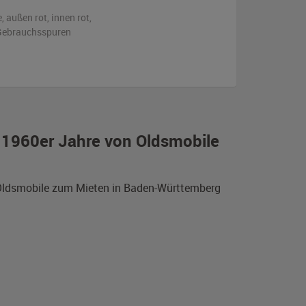
e,
außen
rot
,
innen rot
,
n Gebrauchsspuren
r 1960er Jahre von Oldsmobile
n Oldsmobile zum Mieten in Baden-Württemberg