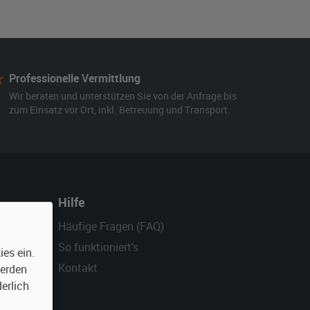
Professionelle Vermittlung
Wir beraten und unterstützen Sie von der Anfrage bis
zum Einsatz vor Ort, inkl. Betreuung und Transport.
Hilfe
Häufige Fragen (FAQ)
So funktioniert's
es ein.
Kontakt
werden
erlich