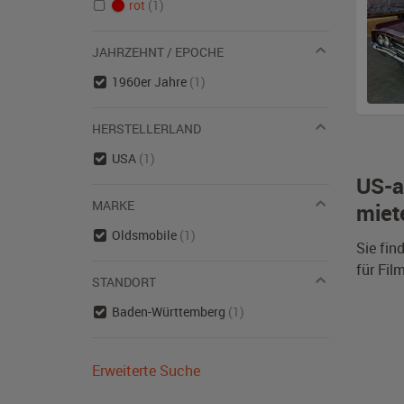
rot
(1)
JAHRZEHNT / EPOCHE
1960er Jahre
(1)
HERSTELLERLAND
USA
(1)
US-a
MARKE
miet
Oldsmobile
(1)
Sie fin
für Fil
STANDORT
Baden-Württemberg
(1)
Erweiterte Suche