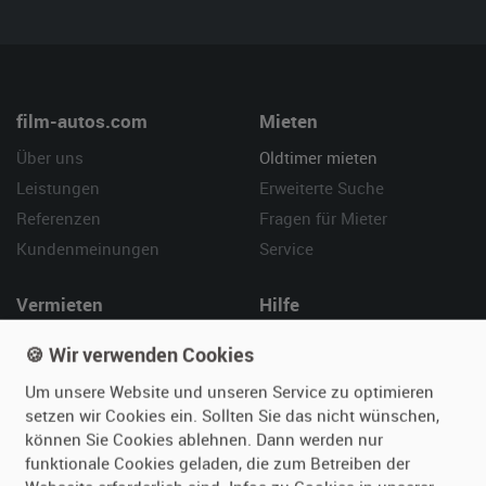
film-autos.com
Mieten
Über uns
Oldtimer mieten
Leistungen
Erweiterte Suche
Referenzen
Fragen für Mieter
Kundenmeinungen
Service
Vermieten
Hilfe
Oldtimer anmelden
Häufige Fragen (FAQ)
🍪 Wir verwenden Cookies
Fotos senden
So funktioniert's
Um unsere Website und unseren Service zu optimieren
Fragen für Vermieter
Kontakt
setzen wir Cookies ein. Sollten Sie das nicht wünschen,
Inserat verwalten
können Sie Cookies ablehnen. Dann werden nur
funktionale Cookies geladen, die zum Betreiben der