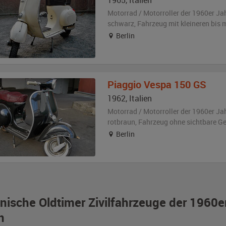
1965
,
Italien
Motorrad / Motorroller der 1960er Ja
schwarz
, Fahrzeug
mit kleineren bis
Berlin
Piaggio
Vespa 150 GS
1962
,
Italien
Motorrad / Motorroller der 1960er Ja
rotbraun
, Fahrzeug
ohne sichtbare G
Berlin
ienische Oldtimer Zivilfahrzeuge der 1960e
n