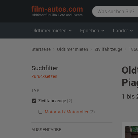
film-
autos.com
Oldtimer mieten
Epochen
Länder
Startseite
Oldtimer mieten
Zivilfahrzeuge
1960
Old
Suchfilter
Zurücksetzen
Pia
TYP
1 bis
Zivilfahrzeuge
(2)
Motorrad / Motorroller
(2)
AUSSENFARBE