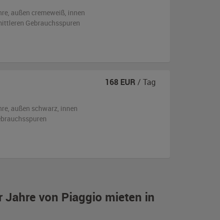
hre,
außen
cremeweiß
,
innen
 mittleren Gebrauchsspuren
168
EUR
/ Tag
hre,
außen
schwarz
,
innen
ebrauchsspuren
r Jahre von Piaggio mieten in