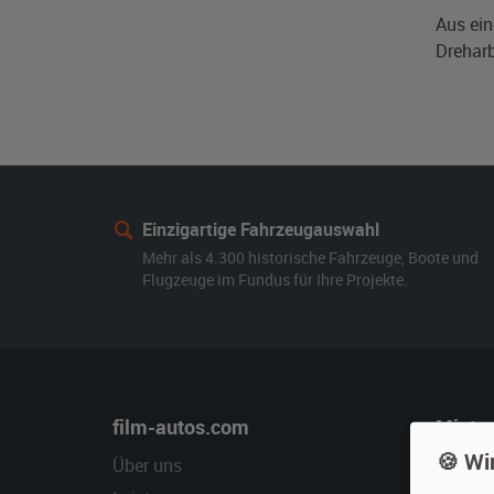
Aus ein
Dreharb
Einzigartige Fahrzeugauswahl
Mehr als 4.300 historische Fahrzeuge, Boote und
Flugzeuge im Fundus für Ihre Projekte.
film-autos.com
Miete
🍪 Wi
Über uns
Oldtime