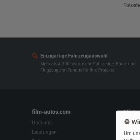
Fotosh
Einzigartige Fahrzeugauswahl
Mehr als 4.300 historische Fahrzeuge, Boote und
Flugzeuge im Fundus für Ihre Projekte.
film-autos.com
Miete
🍪 Wi
Über uns
Oldtime
Leistungen
Erweite
Um unse