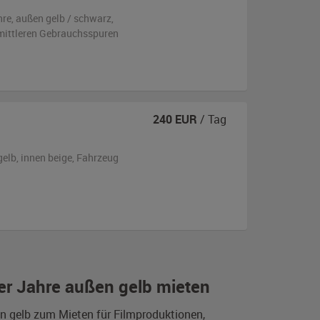
hre,
außen
gelb / schwarz
,
 mittleren Gebrauchsspuren
240
EUR
/ Tag
gelb
,
innen beige
, Fahrzeug
er Jahre außen gelb mieten
en gelb zum Mieten für Filmproduktionen,