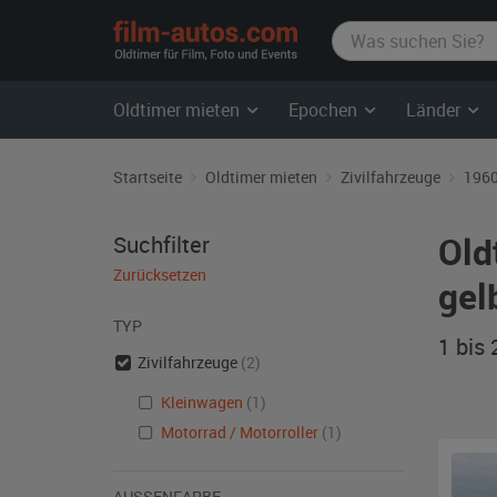
film-
autos.com
Oldtimer mieten
Epochen
Länder
Startseite
Oldtimer mieten
Zivilfahrzeuge
1960
Old
Suchfilter
Zurücksetzen
gel
TYP
1 bis
Zivilfahrzeuge
(2)
Kleinwagen
(1)
Motorrad / Motorroller
(1)
AUSSENFARBE