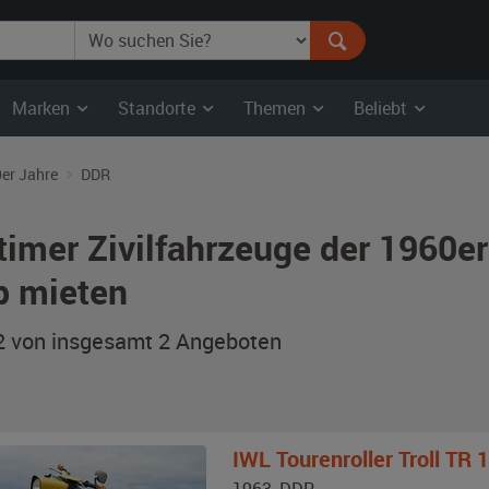
Marken
Standorte
Themen
Beliebt
er Jahre
DDR
timer Zivilfahrzeuge der 1960e
b mieten
 2 von insgesamt 2
Angeboten
IWL
Tourenroller Troll TR 